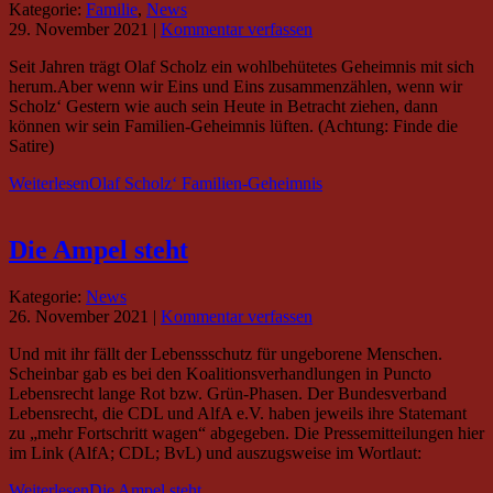
Kategorie:
Familie
,
News
29. November 2021
|
Kommentar verfassen
Seit Jahren trägt Olaf Scholz ein wohlbehütetes Geheimnis mit sich
herum.Aber wenn wir Eins und Eins zusammenzählen, wenn wir
Scholz‘ Gestern wie auch sein Heute in Betracht ziehen, dann
können wir sein Familien-Geheimnis lüften. (Achtung: Finde die
Satire)
Weiterlesen
Olaf Scholz‘ Familien-Geheimnis
Die Ampel steht
Kategorie:
News
26. November 2021
|
Kommentar verfassen
Und mit ihr fällt der Lebenssschutz für ungeborene Menschen.
Scheinbar gab es bei den Koalitionsverhandlungen in Puncto
Lebensrecht lange Rot bzw. Grün-Phasen. Der Bundesverband
Lebensrecht, die CDL und AlfA e.V. haben jeweils ihre Statemant
zu „mehr Fortschritt wagen“ abgegeben. Die Pressemitteilungen hier
im Link (AlfA; CDL; BvL) und auszugsweise im Wortlaut:
Weiterlesen
Die Ampel steht