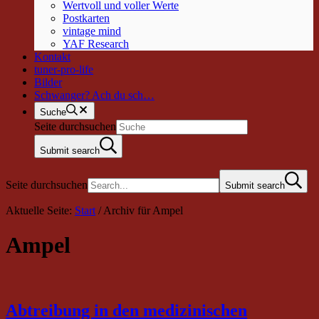
Wertvoll und voller Werte
Postkarten
vintage mind
YAF Research
Kontakt
tuner-pro-life
Bilder
Schwanger? Ach du sch…
Suche
Seite durchsuchen
Submit search
Seite durchsuchen
Submit search
Aktuelle Seite:
Start
/
Archiv für Ampel
Ampel
Abtreibung in den medizinischen