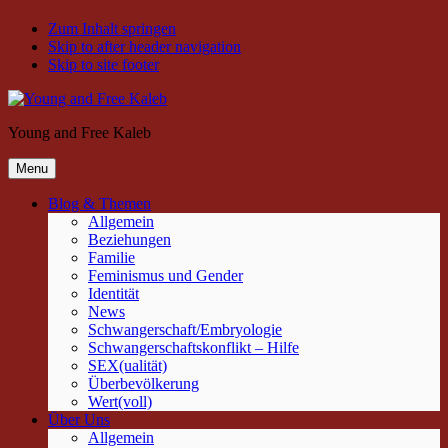
Zum Inhalt springen
Skip to after header navigation
Skip to site footer
Young and Free Kaleb
Menu
Blog & Themen
Allgemein
Beziehungen
Familie
Feminismus und Gender
Identität
News
Schwangerschaft/Embryologie
Schwangerschaftskonflikt – Hilfe
SEX(ualität)
Überbevölkerung
Wert(voll)
Über Uns
Allgemein