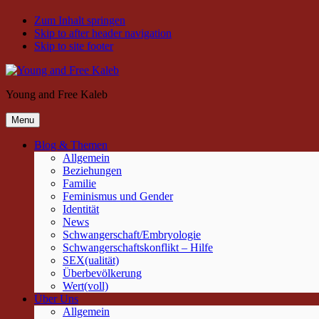
Zum Inhalt springen
Skip to after header navigation
Skip to site footer
Young and Free Kaleb
Menu
Blog & Themen
Allgemein
Beziehungen
Familie
Feminismus und Gender
Identität
News
Schwangerschaft/Embryologie
Schwangerschaftskonflikt – Hilfe
SEX(ualität)
Überbevölkerung
Wert(voll)
Über Uns
Allgemein