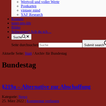
Wertvoll und voller Werte
Postkarten
vintage mind
YAF Research
Kontakt
tuner-pro-life
Bilder
Schwanger? Ach du sch…
Suche
Seite durchsuchen
Submit search
Aktuelle Seite:
Start
/
Archiv für Bundestag
Bundestag
§219a – Alternative zur Abschaffung
Kategorie:
News
25. März 2022
|
Kommentar verfassen