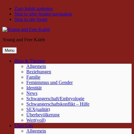
Zum Inhalt springen
Skip to after header navigation
Skip to site footer
Young and Free Kaleb
Menu
Blog & Themen
Allgemein
Beziehungen
Familie
Feminismus und Gender
Identität
News
Schwangerschaft/Embryologie
Schwangerschaftskonflikt – Hilfe
SEX(ualität)
Überbevölkerung
Wert(voll)
Über Uns
Allgemein