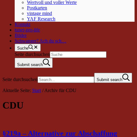
Wertvoll und voller Werte
Postkarten
vintage mind
YAF Research
Kontakt
tuner-pro-life
Bilder
Schwanger? Ach du sch…
Suche
Seite durchsuchen
Submit search
Seite durchsuchen
Submit search
Aktuelle Seite:
Start
/
Archiv für CDU
CDU
§219a – Alternative zur Abschaffung