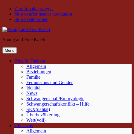
Zum Inhalt springen
Skip to after header navigation
Skip to site footer
Young and Free Kaleb
Menu
Blog & Themen
Allgemein
Beziehungen
Familie
Feminismus und Gender
Identität
News
Schwangerschaft/Embryologie
Schwangerschaftskonflikt – Hilfe
SEX(ualität)
Überbevölkerung
Wert(voll)
Über Uns
Allgemein