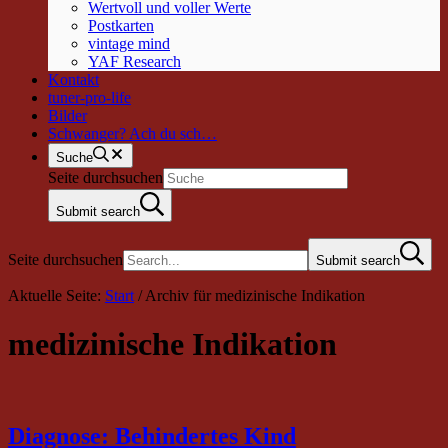
Wertvoll und voller Werte
Postkarten
vintage mind
YAF Research
Kontakt
tuner-pro-life
Bilder
Schwanger? Ach du sch…
Suche
Seite durchsuchen
Submit search
Seite durchsuchen
Submit search
Aktuelle Seite:
Start
/
Archiv für medizinische Indikation
medizinische Indikation
Diagnose: Behindertes Kind