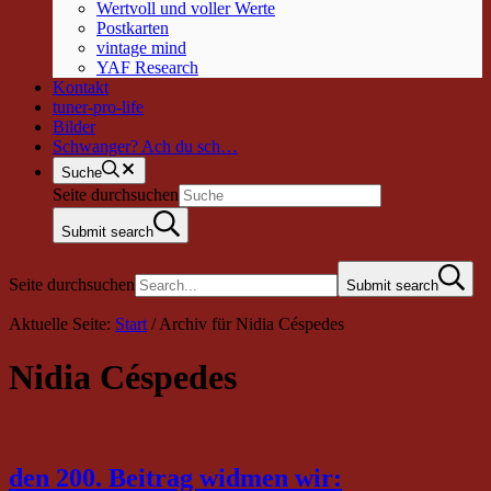
Wertvoll und voller Werte
Postkarten
vintage mind
YAF Research
Kontakt
tuner-pro-life
Bilder
Schwanger? Ach du sch…
Suche
Seite durchsuchen
Submit search
Seite durchsuchen
Submit search
Aktuelle Seite:
Start
/
Archiv für Nidia Céspedes
Nidia Céspedes
den 200. Beitrag widmen wir: