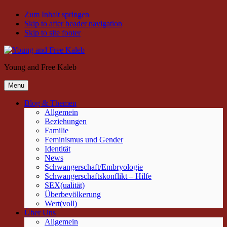
Zum Inhalt springen
Skip to after header navigation
Skip to site footer
Young and Free Kaleb
Menu
Blog & Themen
Allgemein
Beziehungen
Familie
Feminismus und Gender
Identität
News
Schwangerschaft/Embryologie
Schwangerschaftskonflikt – Hilfe
SEX(ualität)
Überbevölkerung
Wert(voll)
Über Uns
Allgemein