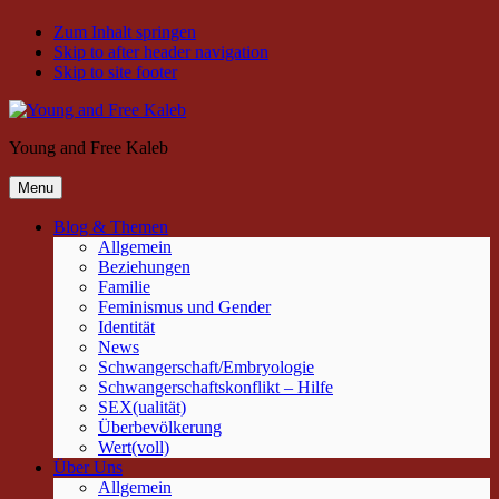
Zum Inhalt springen
Skip to after header navigation
Skip to site footer
Young and Free Kaleb
Menu
Blog & Themen
Allgemein
Beziehungen
Familie
Feminismus und Gender
Identität
News
Schwangerschaft/Embryologie
Schwangerschaftskonflikt – Hilfe
SEX(ualität)
Überbevölkerung
Wert(voll)
Über Uns
Allgemein