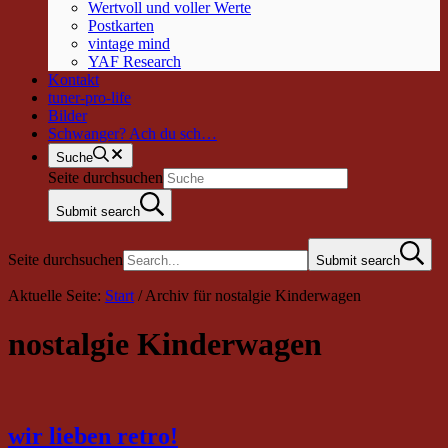
Wertvoll und voller Werte
Postkarten
vintage mind
YAF Research
Kontakt
tuner-pro-life
Bilder
Schwanger? Ach du sch…
Suche
Seite durchsuchen
Submit search
Seite durchsuchen
Submit search
Aktuelle Seite:
Start
/
Archiv für nostalgie Kinderwagen
nostalgie Kinderwagen
wir lieben retro!