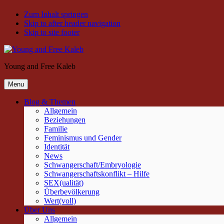
Zum Inhalt springen
Skip to after header navigation
Skip to site footer
Young and Free Kaleb
Menu
Blog & Themen
Allgemein
Beziehungen
Familie
Feminismus und Gender
Identität
News
Schwangerschaft/Embryologie
Schwangerschaftskonflikt – Hilfe
SEX(ualität)
Überbevölkerung
Wert(voll)
Über Uns
Allgemein