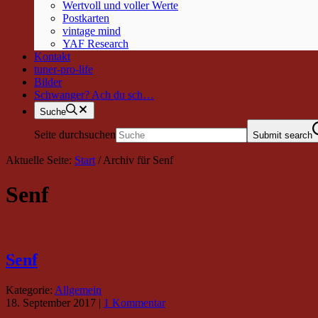
Wertvoll und voller Werte
Postkarten
vintage mind
YAF Research
Kontakt
tuner-pro-life
Bilder
Schwanger? Ach du sch…
Suche
Seite durchsuchen
Submit search
Aktuelle Seite:
Start
/
Archiv für Senf
Senf
Senf
Kategorie:
Allgemein
18. September 2017
|
1 Kommentar