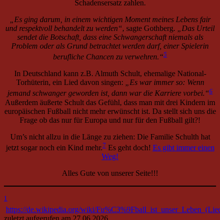
Schadensersatz zahlen.
„Es ging darum, in einem wichtigen Moment meines Lebens fair
und respektvoll behandelt zu werden“
, sagte Gothberg.
„Das Urteil
sendet die Botschaft, dass eine Schwangerschaft niemals als
Problem oder als Grund betrachtet werden darf, einer Spielerin
5
berufliche Chancen zu verwehren.“
In Deutschland kann z.B. Almuth Schult, ehemalige National-
Torhüterin, ein Lied davon singen:
„Es war immer so: Wenn
6
jemand schwanger geworden ist, dann war die Karriere vorbei.“
Außerdem äußerte Schult das Gefühl, dass man mit drei Kindern im
europäischen Fußball nicht mehr erwünscht ist. Da stellt sich uns die
Frage ob das nur für Europa und nur für den Fußball gilt?!
Um’s nicht allzu in die Länge zu ziehen: Die Familie Schulth hat
7
jetzt sogar noch ein Kind mehr.
Es geht doch!
Es gibt immer einen
Weg!
Alles Gute von unserer Seite!!!
1
https://de.wikipedia.org/wiki/Fu%C3%9Fball_ist_unser_Leben_(Lie
zuletzt aufgerufen am 27.06.2026