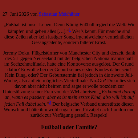
27. Juni 2026
von
Sebastian Meichßner
„Fußball ist unser Leben. Denn König Fußball regiert die Welt. Wir
1
kämpfen und geben alles […].“
Wer’s kennt. Für manche sind
diese Zeilen aber kein lustiger Song, irgendwelcher vermeintlichen
Gesangstalente, sondern bitterer Ernst.
Jeremy Doku, Flügelstürmer von Manchester City und derzeit, dank
des 5:1 gegen Neuseeland mit der belgischen Nationalmannschaft
im Sechzehntelfinale, hatte eine Kontroverse ausgelöst. Der Grund
dafür? Er wollte bei der Geburt seines ersten Kindes dabei sein!
Kein Ding, oder? Der Geburtstermin fiel jedoch in die zweite Juli-
Woche, also auf ein mögliches Viertelfinale. No-Go? Doku lies sich
davon aber nicht beirren und sagte er wolle trotzdem zur
Unterstützung seiner Frau von der WM abreisen.
„Es kommt darauf
an, wann es passiert, aber es ist mein erstes Kind, also will ich auf
2
jeden Fall dabei sein.“
Der belgische Verband unterstützte diesen
Wunsch und hätte ihm wohl sogar einen Privatjet nach London und
zurück zur Verfügung gestellt. Respekt!
Fußball oder Familie?