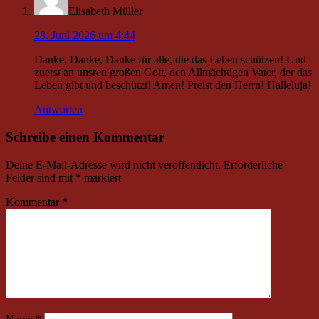
Elisabeth Müller
28. Juni 2026 um 4:44
Danke, Danke, Danke für alle, die das Leben schützen! Und
zuerst an unsren großen Gott, den Allmächtigen Vater, der das
Leben gibt und beschützt! Amen! Preist den Herrn! Halleluja!
Antworten
Schreibe einen Kommentar
Deine E-Mail-Adresse wird nicht veröffentlicht.
Erforderliche
Felder sind mit
*
markiert
Kommentar
*