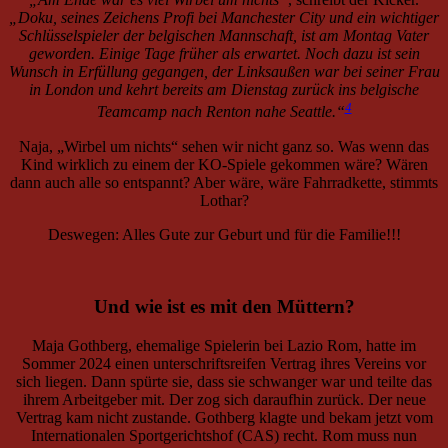
„Doku, seines Zeichens Profi bei Manchester City und ein wichtiger
Schlüsselspieler der belgischen Mannschaft, ist am Montag Vater
geworden. Einige Tage früher als erwartet. Noch dazu ist sein
Wunsch in Erfüllung gegangen, der Linksaußen war bei seiner Frau
in London und kehrt bereits am Dienstag zurück ins belgische
4
Teamcamp nach Renton nahe Seattle.“
Naja, „Wirbel um nichts“ sehen wir nicht ganz so. Was wenn das
Kind wirklich zu einem der KO-Spiele gekommen wäre? Wären
dann auch alle so entspannt? Aber wäre, wäre Fahrradkette, stimmts
Lothar?
Deswegen: Alles Gute zur Geburt und für die Familie!!!
Und wie ist es mit den Müttern?
Maja Gothberg, ehemalige Spielerin bei Lazio Rom, hatte im
Sommer 2024 einen unterschriftsreifen Vertrag ihres Vereins vor
sich liegen. Dann spürte sie, dass sie schwanger war und teilte das
ihrem Arbeitgeber mit. Der zog sich daraufhin zurück. Der neue
Vertrag kam nicht zustande. Gothberg klagte und bekam jetzt vom
Internationalen Sportgerichtshof (CAS) recht. Rom muss nun