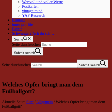
Wertvoll und voller Werte
Postkarten
vintage mind
YAF Research
Kontakt
tuner-pro-life
Bilder
Schwanger? Ach du sch…
Suche
Seite durchsuchen
Submit search
Seite durchsuchen
Submit search
Welches Opfer bringt man dem
Fußballgott?
Aktuelle Seite:
Start
/
Allgemein
/
Welches Opfer bringt man dem
Fußballgott?