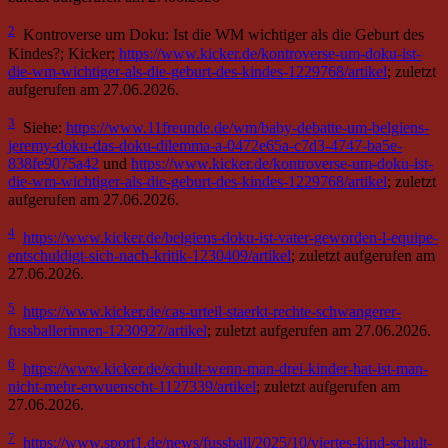
2
Kontroverse um Doku: Ist die WM wichtiger als die Geburt des
Kindes?; Kicker;
https://www.kicker.de/kontroverse-um-doku-ist-
die-wm-wichtiger-als-die-geburt-des-kindes-1229768/artikel
; zuletzt
aufgerufen am 27.06.2026.
3
Siehe:
https://www.11freunde.de/wm/baby-debatte-um-belgiens-
jeremy-doku-das-doku-dilemma-a-0472e65a-c7d3-4747-ba5e-
838fe9075a42
und
https://www.kicker.de/kontroverse-um-doku-ist-
die-wm-wichtiger-als-die-geburt-des-kindes-1229768/artikel
; zuletzt
aufgerufen am 27.06.2026.
4
https://www.kicker.de/belgiens-doku-ist-vater-geworden-l-equipe-
entschuldigt-sich-nach-kritik-1230409/artikel
; zuletzt aufgerufen am
27.06.2026.
5
https://www.kicker.de/cas-urteil-staerkt-rechte-schwangerer-
fussballerinnen-1230927/artikel
; zuletzt aufgerufen am 27.06.2026.
6
https://www.kicker.de/schult-wenn-man-drei-kinder-hat-ist-man-
nicht-mehr-erwuenscht-1127339/artikel
; zuletzt aufgerufen am
27.06.2026.
7
https://www.sport1.de/news/fussball/2025/10/viertes-kind-schult-