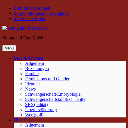
Zum Inhalt springen
Skip to after header navigation
Skip to site footer
Young and Free Kaleb
Menu
Blog & Themen
Allgemein
Beziehungen
Familie
Feminismus und Gender
Identität
News
Schwangerschaft/Embryologie
Schwangerschaftskonflikt – Hilfe
SEX(ualität)
Überbevölkerung
Wert(voll)
Über Uns
Allgemein