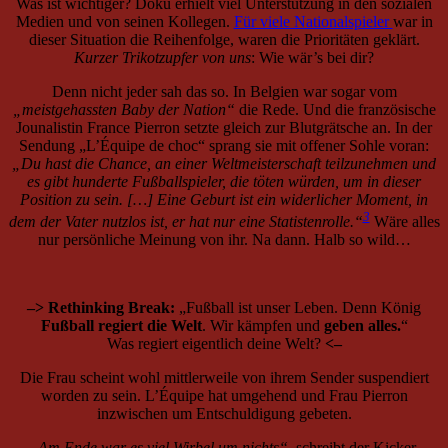
Was ist wichtiger? Doku erhielt viel Unterstützung in den sozialen
Medien und von seinen Kollegen.
Für viele Nationalspieler
war in
dieser Situation die Reihenfolge, waren die Prioritäten geklärt.
Kurzer Trikotzupfer von uns
: Wie wär’s bei dir?
Denn nicht jeder sah das so. In Belgien war sogar vom
„meistgehassten Baby der Nation“
die Rede. Und die französische
Jounalistin France Pierron setzte gleich zur Blutgrätsche an. In der
Sendung „L’Équipe de choc“ sprang sie mit offener Sohle voran:
„Du hast die Chance, an einer Weltmeisterschaft teilzunehmen und
es gibt hunderte Fußballspieler, die töten würden, um in dieser
Position zu sein. […] Eine Geburt ist ein widerlicher Moment, in
3
dem der Vater nutzlos ist, er hat nur eine Statistenrolle.“
Wäre alles
nur persönliche Meinung von ihr. Na dann. Halb so wild…
–> Rethinking Break:
„Fußball ist unser Leben. Denn König
Fußball regiert die Welt
. Wir kämpfen und
geben alles.
“
Was regiert eigentlich deine Welt?
<–
Die Frau scheint wohl mittlerweile von ihrem Sender suspendiert
worden zu sein. L’Équipe hat umgehend und Frau Pierron
inzwischen um Entschuldigung gebeten.
„Am Ende war es viel Wirbel um nichts“
, schreibt der Kicker.