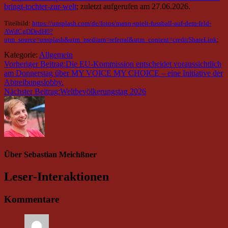
bringt-tochter-zur-welt
; zuletzt aufgerufen am 27.06.2026.
Titelbild:
https://unsplash.com/de/fotos/mann-spielt-fussball-auf-dem-feld-
AWdCgDDedH0?
utm_source=unsplash&utm_medium=referral&utm_content=creditShareLink
;
Kategorie:
Allgemein
Vorheriger Beitrag:
Die EU-Kommission entscheidet voraussichtlich
am Donnerstag über MY VOICE MY CHOICE – eine Initiative der
Abtreibungslobby.
Nächster Beitrag:
Weltbevölkerungstag 2026
Über
Sebastian Meichßner
Leser-Interaktionen
Kommentare