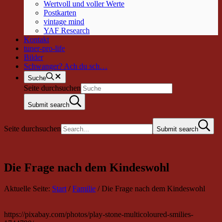
Wertvoll und voller Werte
Postkarten
vintage mind
YAF Research
Kontakt
tuner-pro-life
Bilder
Schwanger? Ach du sch…
Suche
Seite durchsuchen
Submit search
Seite durchsuchen
Submit search
Die Frage nach dem Kindeswohl
Aktuelle Seite:
Start
/
Familie
/
Die Frage nach dem Kindeswohl
https://pixabay.com/photos/play-stone-multicoloured-smilies-