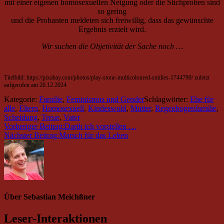
mit einer eigenen homosexuellen Neigung oder die Stichproben sind
so gering
und die Probanten meldeten sich freiwillig, dass das gewünschte
Ergebnis erzielt wird.
Wir suchen die Objetivität der Sache noch …
Titelbild: https://pixabay.com/photos/play-stone-multicoloured-smilies-1744790/ zuletzt
aufgerufen am 20.12.2024
Kategorie:
Familie
,
Feminismus und Gender
Schlagwörter:
Ehe für
alle
,
Eltern
,
Homosexuell
,
Kindeswohl
,
Mutter
,
Regenbogenfamilie
,
Scheidung
,
Treue
,
Vater
Vorheriger Beitrag:
Darth ich vorstellen …
Nächster Beitrag:
Marsch für das Leben
Über
Sebastian Meichßner
Leser-Interaktionen