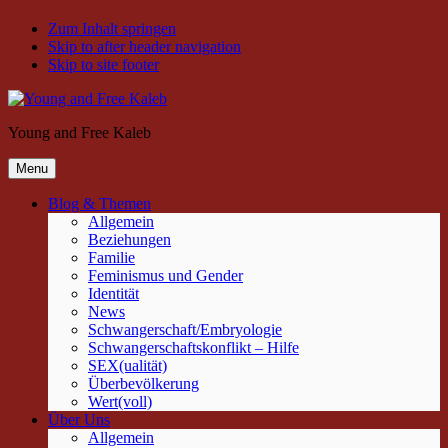
Zum Inhalt springen
Skip to after header navigation
Skip to site footer
Young and Free Kaleb
Menu
Blog & Themen
Allgemein
Beziehungen
Familie
Feminismus und Gender
Identität
News
Schwangerschaft/Embryologie
Schwangerschaftskonflikt – Hilfe
SEX(ualität)
Überbevölkerung
Wert(voll)
Über Uns
Allgemein