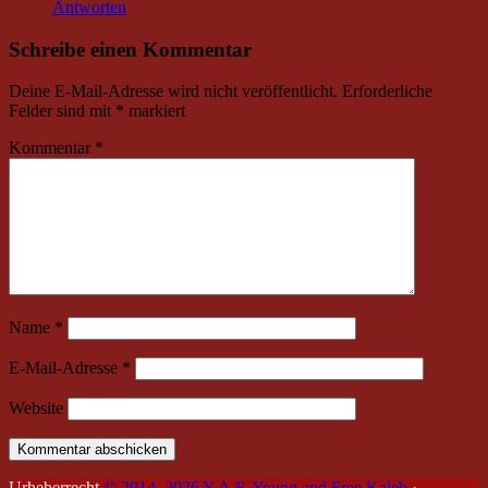
Antworten
Schreibe einen Kommentar
Deine E-Mail-Adresse wird nicht veröffentlicht.
Erforderliche
Felder sind mit
*
markiert
Kommentar
*
Name
*
E-Mail-Adresse
*
Website
Urheberrecht
© 2014–2026 Y.A.F. Young and Free Kaleb
·