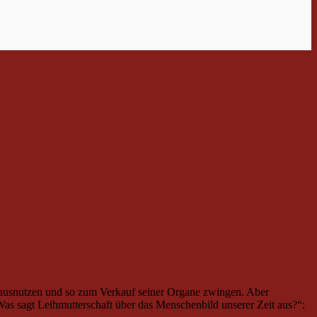
e ausnutzen und so zum Verkauf seiner Organe zwingen. Aber
as sagt Leihmutterschaft über das Menschenbild unserer Zeit aus?“: