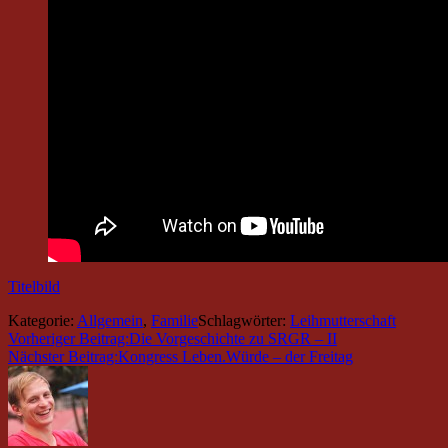
Titelbild
Kategorie:
Allgemein
,
Familie
Schlagwörter:
Leihmutterschaft
Vorheriger Beitrag:
Die Vorgeschichte zu SRGR – II
Nächster Beitrag:
Kongress Leben.Würde – der Freitag