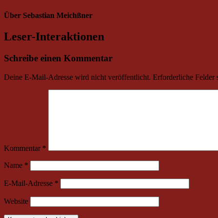
Über
Sebastian Meichßner
Leser-Interaktionen
Schreibe einen Kommentar
Deine E-Mail-Adresse wird nicht veröffentlicht.
Erforderliche Felder 
Kommentar
*
Name
*
E-Mail-Adresse
*
Website