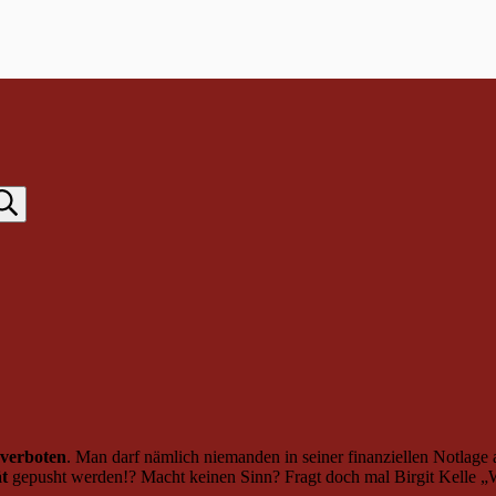
verboten
. Man darf nämlich niemanden in seiner finanziellen Notlag
t
gepusht werden!? Macht keinen Sinn? Fragt doch mal Birgit Kelle „W