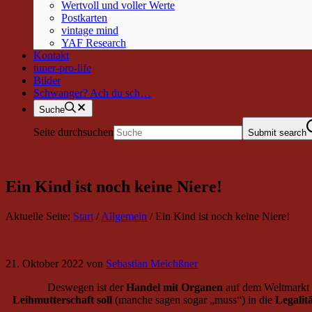
Wertvoll und voller Werte
Postkarten
vintage mind
YAF Research
Kontakt
tuner-pro-life
Bilder
Schwanger? Ach du sch…
Suche
Seite durchsuchen
Submit search
Ein Kind ist noch keine Niere!
Aktuelle Seite:
Start
/
Allgemein
/
Ein Kind ist noch keine Niere!
21. Oktober 2022
von
Sebastian Meichßner
Deswegen ist der
Handel mit Organen
auf dem Weltmarkt
Leihmutterschaft soll
(manche sagen sogar „muss“) in die
Legalitä