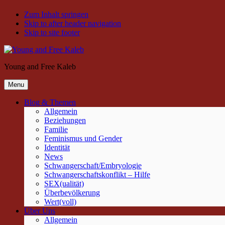
Zum Inhalt springen
Skip to after header navigation
Skip to site footer
Young and Free Kaleb
Menu
Blog & Themen
Allgemein
Beziehungen
Familie
Feminismus und Gender
Identität
News
Schwangerschaft/Embryologie
Schwangerschaftskonflikt – Hilfe
SEX(ualität)
Überbevölkerung
Wert(voll)
Über Uns
Allgemein