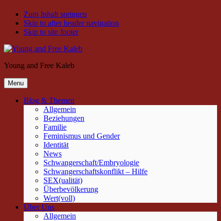
Zum Inhalt springen
Skip to after header navigation
Skip to site footer
Young and Free Kaleb
Menu
Blog & Themen
Allgemein
Beziehungen
Familie
Feminismus und Gender
Identität
News
Schwangerschaft/Embryologie
Schwangerschaftskonflikt – Hilfe
SEX(ualität)
Überbevölkerung
Wert(voll)
Über Uns
Allgemein