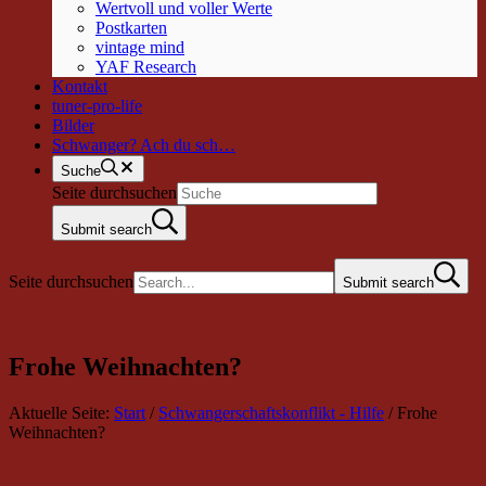
Wertvoll und voller Werte
Postkarten
vintage mind
YAF Research
Kontakt
tuner-pro-life
Bilder
Schwanger? Ach du sch…
Suche
Seite durchsuchen
Submit search
Seite durchsuchen
Submit search
Frohe Weihnachten?
Aktuelle Seite:
Start
/
Schwangerschaftskonflikt - Hilfe
/
Frohe
Weihnachten?