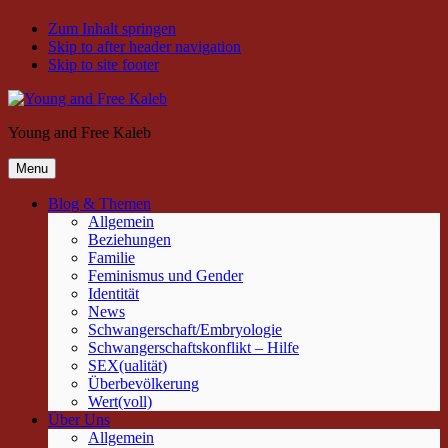
Zum Inhalt springen
Skip to after header navigation
Skip to site footer
Young and Free Kaleb
Menu
Blog & Themen
Allgemein
Beziehungen
Familie
Feminismus und Gender
Identität
News
Schwangerschaft/Embryologie
Schwangerschaftskonflikt – Hilfe
SEX(ualität)
Überbevölkerung
Wert(voll)
Über Uns
Allgemein