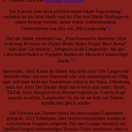
17. Oktober 2024
von
Sebastian Meichßner
1
Vor Kurzem hatte doch plötzlich meine lokale Tageszeitung
,
nachdem sie das Wort
Studie
und ein Zitat von Martin Heidegger in
einem Beitrag vereinte, meine vollste Aufmerksamkeit.
2
Überschrieben war alles mit „Wie Langweilig“.
Titel der Studie wiederum war
„Fast-Forward to Boredom: How
Switching Behavior on Digital Media Makes People More Bored“
.
Alles klar? Zu deutsch:
„Vorspulen in die Langeweile: Wie das
Umschaltverhalten in Digitalen Medien die Menschen langweiliger
3
macht.“
Interessant, oder? Kennt ihr diesen Sog nicht auch? Die Langeweile
überfällt einen, aus dem Hinterhalt oder sich ankündigend ist völlig
egal, und dann klebt das Smartphone schon in der Hand. Ablenkung
muss her. Jetzt! Der Daume fliegt nur so hoch und runter. Shorts,
TikTok, Insta. Hauptsache es flimmert irgendwas. Und im Kopf
rauschts so schön. Langeweile? Ja, die ist nur kurz auf Toilette,
kommt aber gleich wieder.
Die Forscher aus Toronto haben ein interessantes Experiment
gemacht. 1223 Teilnehmer, alles Hochschulstudenten wurden in
verschiedene Gruppen aufgeteilt. Die eine Gruppe musste(!) ein
(quälend langes) zehnminütiges Youtube-Video anschauen, ohne es