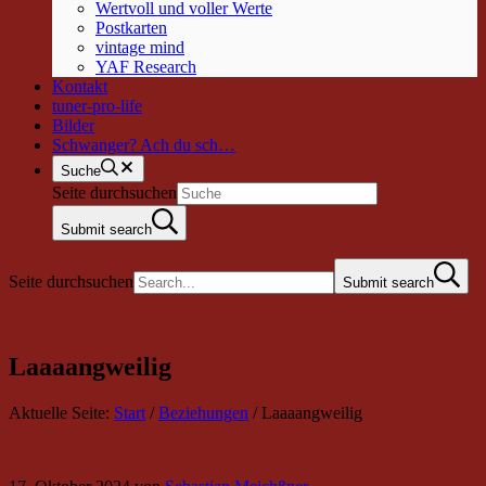
Wertvoll und voller Werte
Postkarten
vintage mind
YAF Research
Kontakt
tuner-pro-life
Bilder
Schwanger? Ach du sch…
Suche
Seite durchsuchen
Submit search
Seite durchsuchen
Submit search
Laaaangweilig
Aktuelle Seite:
Start
/
Beziehungen
/
Laaaangweilig