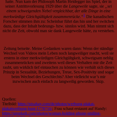
hatte. Nun kam der Philosoph Martin Heidegger ins Spiel, der in
seiner Antrittsvorlesung 1929 über die
Langeweile
sagte, sie
„sei
einem schweigenden Nebel vergleichbar, der alle Dinge in eine
5
merkwürdige Gleichgültigkeit zusammenrücke.“
Die kanadischen
Forscher stimmen ihm zu: Scheinbar führt das hin und her switchen
dazu, dass der Inhalt bedeungs- bzw. sinnlos wird. Man nimmt sich
nicht die Zeit, obwohl man sie dank Langeweile hätte, zu verstehen.
Zeitung beiseite. Meine Gedanken waren dann: Wenn der ständige
Wechsel von Videos mein Leben noch langweiliger macht, weil sie
erstens in einer merkwürdigen Gleichgültgkeit, schweigsam neblig
zusammenrücken und zweitens weil dieses Verhalten mir die Zeit
raubt, um wirklich tief eintauchen zu können wie verhält sich dieses
Prinzip in Sexualität, Beziehungen, Treue, Sex-Positivity und sogar
beim Wechsel des Geschlechts? Aber vielleicht war’s mir
inzwischen auch einfach zu langweilig geworden. Skip.
Quellen:
Titelbild:
https://pixabay.com/de/photos/werbung-plakat-
plakatwerbung-bunt-1778716/
; Frau schaut erstaunt auf Handy:
https://unsplash.com/photos/woman-holding-phone-smiling-