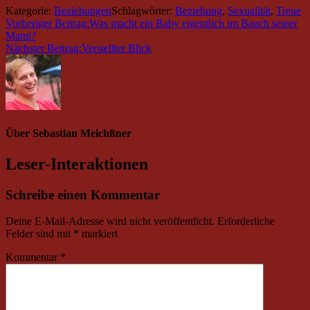
Kategorie:
Beziehungen
Schlagwörter:
Beziehung
,
Sexualität
,
Treue
Vorheriger Beitrag:
Was macht ein Baby eigentlich im Bauch seiner
Mami?
Nächster Beitrag:
Verstellter Blick
Über
Sebastian Meichßner
Leser-Interaktionen
Schreibe einen Kommentar
Deine E-Mail-Adresse wird nicht veröffentlicht.
Erforderliche
Felder sind mit
*
markiert
Kommentar
*