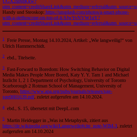
UGX2qdjdKkw?
utm_content=creditShareLink&utm_medium=referral&utm_source=u
Handy und Steoskop:
https://unsplash.com/photos/a-smart-phone-
with-a-stethoscope-on-top-of-it-SJwYvNVW1qY?
utm_content=creditShareLink&utm_medium=referral&utm_source=u
1
Freie Presse, Montag 14.10.2024, Artikel: „Wie langweilig!“ von
Ulrich Hammerschidt.
2
ebd., Titelseite.
3
Fast-Forward to Boredom: How Switching Behavior on Digital
Media Makes People More Bored, Katy Y. Y. Tam 1 and Michael
Inzlicht 1, 2 1 Department of Psychology, University of Toronto
Scarborough 2 Rotman School of Management, University of
Toronto,
https://www.apa.org/pubs/journals/releases/xge-
xge0001639.pdf
, zuletzt aufgerufen am 14.10.2024.
4
ebd., S. 15, übersetzt mit DeepL.com
5
Martin Heidegger in „Was ist Metaphysik, zitiert aus
https://de.wikipedia.org/wiki/Langeweile#cite_note-WIM-3
, zuletzt
aufgerufen am 14.10.2024