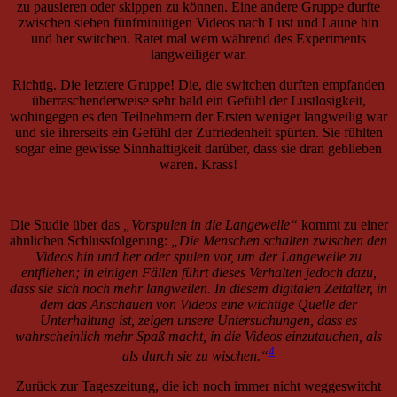
zu pausieren oder skippen zu können. Eine andere Gruppe durfte
zwischen sieben fünfminütigen Videos nach Lust und Laune hin
und her switchen. Ratet mal wem während des Experiments
langweiliger war.
Richtig. Die letztere Gruppe! Die, die switchen durften empfanden
überraschenderweise sehr bald ein Gefühl der Lustlosigkeit,
wohingegen es den Teilnehmern der Ersten weniger langweilig war
und sie ihrerseits ein Gefühl der Zufriedenheit spürten. Sie fühlten
sogar eine gewisse Sinnhaftigkeit darüber, dass sie dran geblieben
waren. Krass!
Die Studie über das
„Vorspulen in die Langeweile“
kommt zu einer
ähnlichen Schlussfolgerung:
„Die Menschen schalten zwischen den
Videos hin und her oder spulen vor, um der Langeweile zu
entfliehen; in einigen Fällen führt dieses Verhalten jedoch dazu,
dass sie sich noch mehr langweilen. In diesem digitalen Zeitalter, in
dem das Anschauen von Videos eine wichtige Quelle der
Unterhaltung ist, zeigen unsere Untersuchungen, dass es
wahrscheinlich mehr Spaß macht, in die Videos einzutauchen, als
4
als durch sie zu wischen.“
Zurück zur Tageszeitung, die ich noch immer nicht weggeswitcht