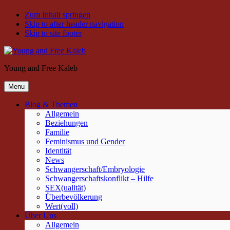
Zum Inhalt springen
Skip to after header navigation
Skip to site footer
Young and Free Kaleb
Menu
Blog & Themen
Allgemein
Beziehungen
Familie
Feminismus und Gender
Identität
News
Schwangerschaft/Embryologie
Schwangerschaftskonflikt – Hilfe
SEX(ualität)
Überbevölkerung
Wert(voll)
Über Uns
Allgemein