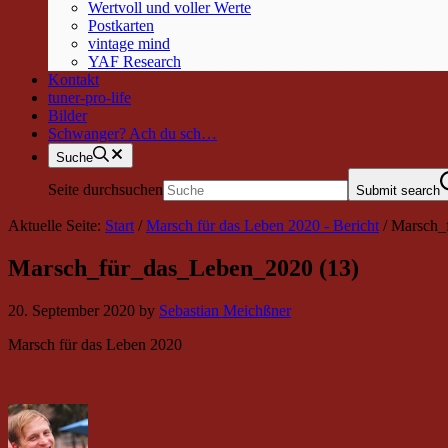
Wertvoll und voller Werte
Postkarten
vintage mind
YAF Research
Kontakt
tuner-pro-life
Bilder
Schwanger? Ach du sch…
Suche
Seite durchsuchen
Submit search
Aktuelle Seite:
Start
/
Marsch für das Leben 2020 - Bericht
/
Marsch_f
Marsch_für_das_Leben_2020 (13)
20. September 2020
by
Sebastian Meichßner
Marsch für das Leben 2020