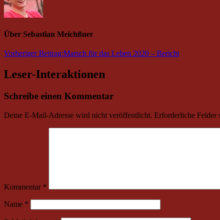
Über
Sebastian Meichßner
Vorheriger Beitrag:
Marsch für das Leben 2020 – Bericht
Leser-Interaktionen
Schreibe einen Kommentar
Deine E-Mail-Adresse wird nicht veröffentlicht.
Erforderliche Felder 
Kommentar
*
Name
*