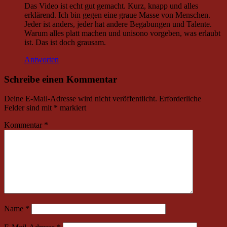
Das Video ist echt gut gemacht. Kurz, knapp und alles
erklärend. Ich bin gegen eine graue Masse von Menschen.
Jeder ist anders, jeder hat andere Begabungen und Talente.
Warum alles platt machen und unisono vorgeben, was erlaubt
ist. Das ist doch grausam.
Antworten
Schreibe einen Kommentar
Deine E-Mail-Adresse wird nicht veröffentlicht.
Erforderliche
Felder sind mit
*
markiert
Kommentar
*
Name
*