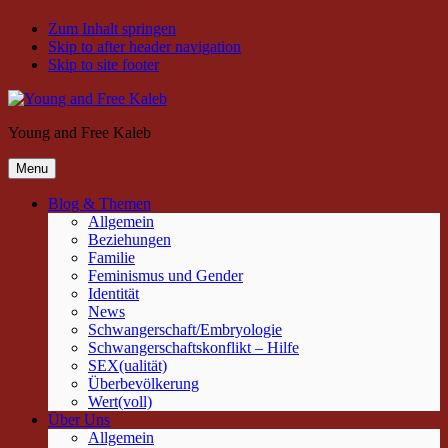
Zum Inhalt springen
Skip to after header navigation
Skip to site footer
Young and Free Kaleb
Menu
Blog & Themen
Allgemein
Beziehungen
Familie
Feminismus und Gender
Identität
News
Schwangerschaft/Embryologie
Schwangerschaftskonflikt – Hilfe
SEX(ualität)
Überbevölkerung
Wert(voll)
Über Uns
Allgemein