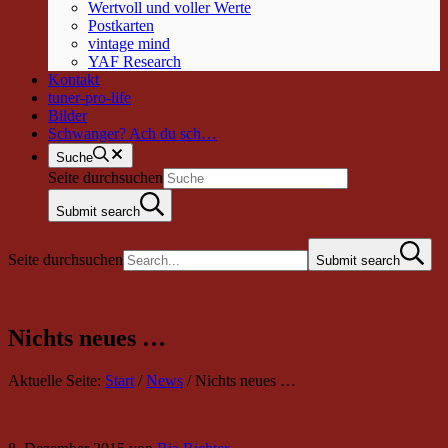
Wertvoll und voller Werte
Postkarten
vintage mind
YAF Research
Kontakt
tuner-pro-life
Bilder
Schwanger? Ach du sch…
Suche
Seite durchsuchen
Submit search
Seite durchsuchen
Submit search
Nichts neues …
Aktuelle Seite:
Start
/
News
/
Nichts neues …