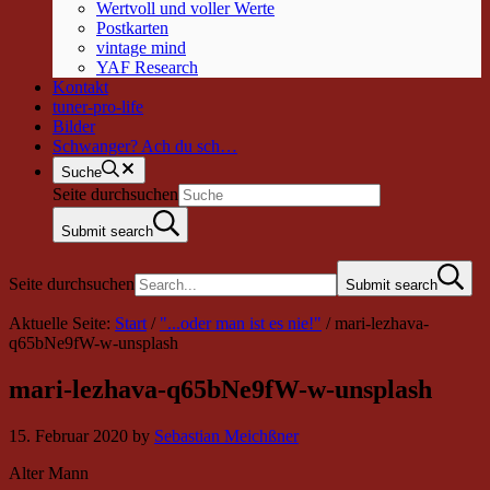
Wertvoll und voller Werte
Postkarten
vintage mind
YAF Research
Kontakt
tuner-pro-life
Bilder
Schwanger? Ach du sch…
Suche
Seite durchsuchen
Submit search
Seite durchsuchen
Submit search
Aktuelle Seite:
Start
/
"...oder man ist es nie!"
/
mari-lezhava-
q65bNe9fW-w-unsplash
mari-lezhava-q65bNe9fW-w-unsplash
15. Februar 2020
by
Sebastian Meichßner
Alter Mann