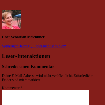
Über
Sebastian Meichßner
Vorheriger Beitrag:
„…oder man ist es nie!“
Leser-Interaktionen
Schreibe einen Kommentar
Deine E-Mail-Adresse wird nicht veröffentlicht.
Erforderliche
Felder sind mit
*
markiert
Kommentar
*