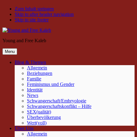
Zum Inhalt springen
Skip to after header navigation
Skip to site footer
Young and Free Kaleb
Menu
Blog & Themen
Allgemein
Beziehungen
Familie
Feminismus und Gender
Identität
News
Schwangerschaft/Embryologie
Schwangerschaftskonflikt – Hilfe
SEX(ualität)
Überbevölkerung
Wert(voll)
Über Uns
Allgemein