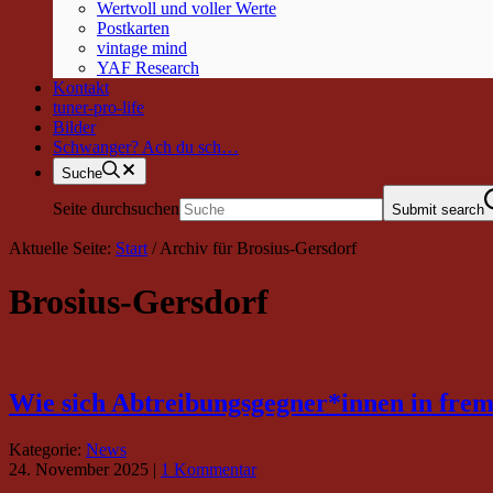
Wertvoll und voller Werte
Postkarten
vintage mind
YAF Research
Kontakt
tuner-pro-life
Bilder
Schwanger? Ach du sch…
Suche
Seite durchsuchen
Submit search
Aktuelle Seite:
Start
/
Archiv für Brosius-Gersdorf
Brosius-Gersdorf
Wie sich Abtreibungsgegner*innen in fr
Kategorie:
News
24. November 2025
|
1 Kommentar