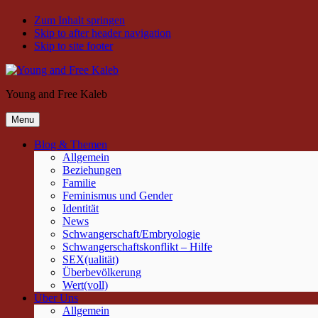
Zum Inhalt springen
Skip to after header navigation
Skip to site footer
Young and Free Kaleb
Menu
Blog & Themen
Allgemein
Beziehungen
Familie
Feminismus und Gender
Identität
News
Schwangerschaft/Embryologie
Schwangerschaftskonflikt – Hilfe
SEX(ualität)
Überbevölkerung
Wert(voll)
Über Uns
Allgemein