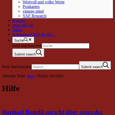
Wertvoll und voller Werte
Postkarten
vintage mind
YAF Research
Kontakt
tuner-pro-life
Bilder
Schwanger? Ach du sch…
Suche
Seite durchsuchen
Submit search
Seite durchsuchen
Submit search
Aktuelle Seite:
Start
/
Archiv für Hilfe
Hilfe
Raphael Bonelli spricht über eines der