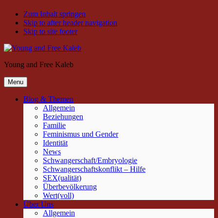
Zum Inhalt springen
Skip to after header navigation
Skip to site footer
Young and Free Kaleb
Menu
Blog & Themen
Allgemein
Beziehungen
Familie
Feminismus und Gender
Identität
News
Schwangerschaft/Embryologie
Schwangerschaftskonflikt – Hilfe
SEX(ualität)
Überbevölkerung
Wert(voll)
Über Uns
Allgemein