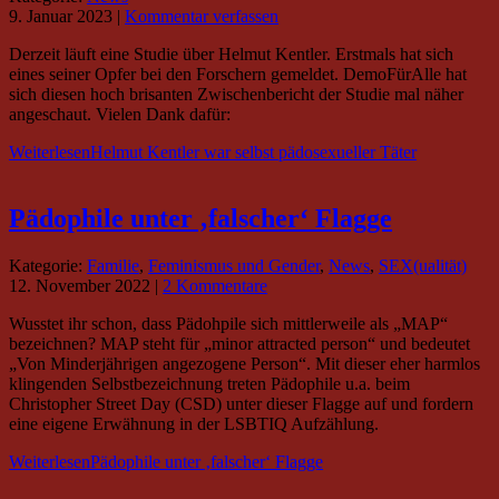
9. Januar 2023
|
Kommentar verfassen
Derzeit läuft eine Studie über Helmut Kentler. Erstmals hat sich
eines seiner Opfer bei den Forschern gemeldet. DemoFürAlle hat
sich diesen hoch brisanten Zwischenbericht der Studie mal näher
angeschaut. Vielen Dank dafür:
Weiterlesen
Helmut Kentler war selbst pädosexueller Täter
Pädophile unter ‚falscher‘ Flagge
Kategorie:
Familie
,
Feminismus und Gender
,
News
,
SEX(ualität)
12. November 2022
|
2 Kommentare
Wusstet ihr schon, dass Pädohpile sich mittlerweile als „MAP“
bezeichnen? MAP steht für „minor attracted person“ und bedeutet
„Von Minderjährigen angezogene Person“. Mit dieser eher harmlos
klingenden Selbstbezeichnung treten Pädophile u.a. beim
Christopher Street Day (CSD) unter dieser Flagge auf und fordern
eine eigene Erwähnung in der LSBTIQ Aufzählung.
Weiterlesen
Pädophile unter ‚falscher‘ Flagge