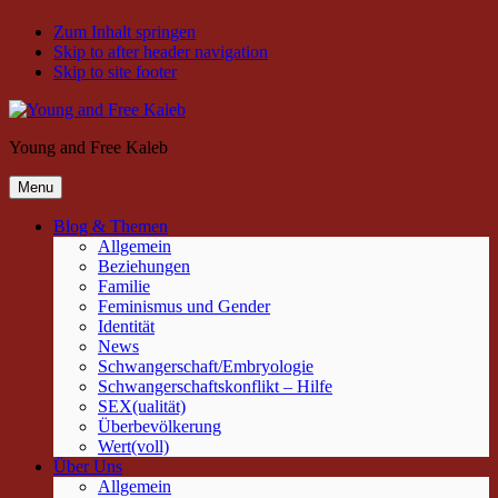
Zum Inhalt springen
Skip to after header navigation
Skip to site footer
Young and Free Kaleb
Menu
Blog & Themen
Allgemein
Beziehungen
Familie
Feminismus und Gender
Identität
News
Schwangerschaft/Embryologie
Schwangerschaftskonflikt – Hilfe
SEX(ualität)
Überbevölkerung
Wert(voll)
Über Uns
Allgemein