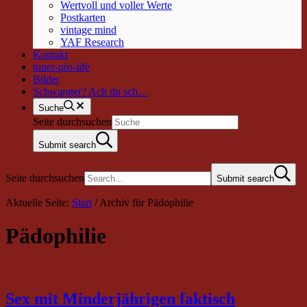
Wertvoll und voller Werte
Postkarten
vintage mind
YAF Research
Kontakt
tuner-pro-life
Bilder
Schwanger? Ach du sch…
Suche
Seite durchsuchen
Submit search
Seite durchsuchen
Submit search
Aktuelle Seite:
Start
/
Archiv für Pädophilie
Pädophilie
Sex mit Minderjährigen faktisch