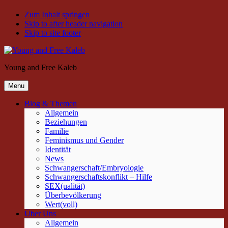
Zum Inhalt springen
Skip to after header navigation
Skip to site footer
Young and Free Kaleb
Menu
Blog & Themen
Allgemein
Beziehungen
Familie
Feminismus und Gender
Identität
News
Schwangerschaft/Embryologie
Schwangerschaftskonflikt – Hilfe
SEX(ualität)
Überbevölkerung
Wert(voll)
Über Uns
Allgemein