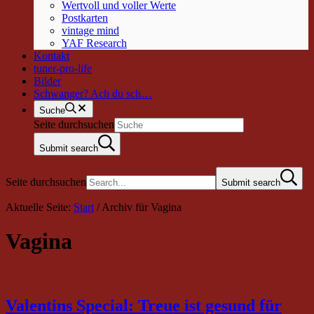
Wertvoll und voller Werte
Postkarten
vintage mind
YAF Research
Kontakt
tuner-pro-life
Bilder
Schwanger? Ach du sch…
Suche
Seite durchsuchen
Submit search
Seite durchsuchen
Submit search
Aktuelle Seite:
Start
/
Archiv für Vagina
Vagina
Valentins Special: Treue ist gesund für