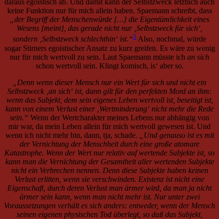
daraus egoistisch ab. Und damit kann der Selbstzweck letztlich auch
keine Funktion nur für mich allein haben. Spaemann schreibt, dass
„der Begriff der Menschenwürde […] die Eigentümlichkeit eines
Wesens [meint], das gerade nicht nur ‚Selbstzweck für sich‘,
3
sondern ‚Selbstzweck schlechthin‘ ist.“
Also, nochmal, würde
sogar Stirners egoistischer Ansatz zu kurz greifen. Es wäre zu wenig
nur für mich wertvoll zu sein. Laut Spaemann müsste ich
an sich
schon wertvoll sein. Klingt komisch, is‘ aber so.
„Denn wenn dieser Mensch nur ein Wert für sich und nicht ein
Selbstzweck ‚an sich‘ ist, dann gilt für den perfekten Mord an ihm:
wenn das Subjekt, dem sein eigenes Leben wertvoll ist, beseitigt ist,
kann von einem Verlust einer ‚Wertminderung‘ nicht mehr die Rede
sein.“
Wenn der Wertcharakter meines Lebens nur abhängig von
mir war, da mein Leben allein für mich wertvoll gewesen ist. Und
wenn ich nicht mehr bin, dann, tja, schade.
„Und genauso ist es mit
der Vernichtung der Menschheit durch eine große atomare
Katastrophe. Wenn der Wert nur relativ auf wertende Subjekte ist, so
kann man die Vernichtung der Gesamtheit aller wertenden Subjekte
nicht ein Verbrechen nennen. Denn diese Subjekte haben keinen
Verlust erlitten, wenn sie verschwinden. Existenz ist nicht eine
Eigenschaft, durch deren Verlust man ärmer wird, da man ja nicht
ärmer sein kann, wenn man nicht mehr ist. Nur unter zwei
Voraussetzungen verhält es sich anders: entweder, wenn der Mensch
seinen eigenen physischen Tod überlegt, so daß das Subjekt,