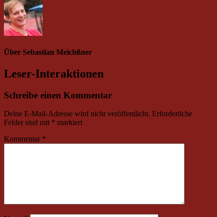
Über
Sebastian Meichßner
Leser-Interaktionen
Schreibe einen Kommentar
Deine E-Mail-Adresse wird nicht veröffentlicht.
Erforderliche
Felder sind mit
*
markiert
Kommentar
*