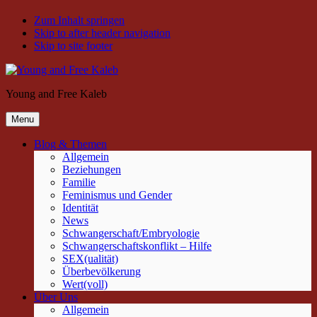
Zum Inhalt springen
Skip to after header navigation
Skip to site footer
Young and Free Kaleb
Menu
Blog & Themen
Allgemein
Beziehungen
Familie
Feminismus und Gender
Identität
News
Schwangerschaft/Embryologie
Schwangerschaftskonflikt – Hilfe
SEX(ualität)
Überbevölkerung
Wert(voll)
Über Uns
Allgemein