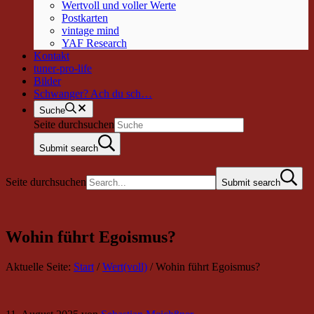
Wertvoll und voller Werte
Postkarten
vintage mind
YAF Research
Kontakt
tuner-pro-life
Bilder
Schwanger? Ach du sch…
Suche
Seite durchsuchen
Submit search
Seite durchsuchen
Submit search
Wohin führt Egoismus?
Aktuelle Seite:
Start
/
Wert(voll)
/
Wohin führt Egoismus?