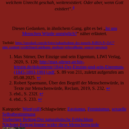
welchem Unrecht geschah, weiterexistiert. Oder aber, wenn Gott
4
existiert“.
Diesen Gedanken, in ähnlichem Gang, gibt es bei „
Ist uns
Menschen Würde unmöglich?
“ näher erläutert.
Titelbild:
https://unsplash.com/de/fotos/nahaufnahme-des-tunnels-RdRfJvXyZeU?
utm_content=creditShareLink&utm_medium=referral&utm_source=unsplash
Max Stirner, Der Einzige und sein Eigentum, LIWI Verlag,
2020, S. 120;
http://max-stirner-archiv-
leipzig.de/dokumente/1844-Der-Einzige-und-sein-Eigentum-
(1845-1893-1991).pdf
, S. 89 von 211, zuletzt aufgerufen am
05.08.2025.
↩︎
Robert Spaemann, Über den Begriff der Menschenwürde, in
Texte zur Menschenwürde, Reclam, 2019, S. 232.
↩︎
ebd., S. 232f.
↩︎
ebd., S. 233.
↩︎
Kategorie:
Wert(voll)
Schlagwörter:
Egoismus
,
Feminismus
,
sexuelle
Selbstbestimmung
Vorheriger Beitrag:
Der naturalistische Fehlschluss
Nächster Beitrag:
Immer wider diese Menschenwürde