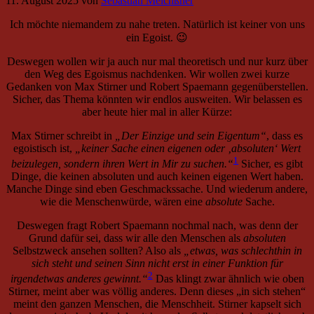
11. August 2025
von
Sebastian Meichßner
Ich möchte niemandem zu nahe treten. Natürlich ist keiner von uns
ein Egoist. 😉
Deswegen wollen wir ja auch nur mal theoretisch und nur kurz über
den Weg des Egoismus nachdenken. Wir wollen zwei kurze
Gedanken von Max Stirner und Robert Spaemann gegenüberstellen.
Sicher, das Thema könnten wir endlos ausweiten. Wir belassen es
aber heute hier mal in aller Kürze:
Max Stirner schreibt in
„Der Einzige und sein Eigentum“
, dass es
egoistisch ist,
„keiner Sache einen eigenen oder ‚absoluten‘ Wert
1
beizulegen, sondern ihren Wert in Mir zu suchen.“
Sicher, es gibt
Dinge, die keinen absoluten und auch keinen eigenen Wert haben.
Manche Dinge sind eben Geschmackssache. Und wiederum andere,
wie die Menschenwürde, wären eine
absolute
Sache.
Deswegen fragt Robert Spaemann nochmal nach, was denn der
Grund dafür sei, dass wir alle den Menschen als
absoluten
Selbstzweck ansehen sollten? Also als
„etwas, was schlechthin in
sich steht und seinen Sinn nicht erst in einer Funktion für
2
irgendetwas anderes gewinnt.“
Das klingt zwar ähnlich wie oben
Stirner, meint aber was völlig anderes. Denn dieses „in sich stehen“
meint den ganzen Menschen, die Menschheit. Stirner kapselt sich