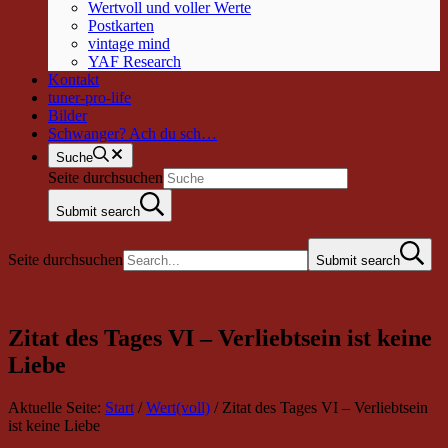
Wertvoll und voller Werte
Postkarten
vintage mind
YAF Research
Kontakt
tuner-pro-life
Bilder
Schwanger? Ach du sch…
Suche
Seite durchsuchen
Submit search
Seite durchsuchen
Submit search
Zitat des Tages VI – Verliebtsein ist keine
Liebe
Aktuelle Seite:
Start
/
Wert(voll)
/
Zitat des Tages VI – Verliebtsein
ist keine Liebe