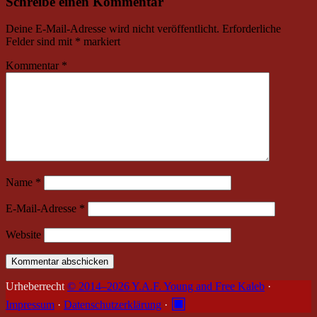
Schreibe einen Kommentar
Deine E-Mail-Adresse wird nicht veröffentlicht.
Erforderliche
Felder sind mit
*
markiert
Kommentar
*
Name
*
E-Mail-Adresse
*
Website
Urheberrecht
© 2014–2026 Y.A.F. Young and Free Kaleb
·
▣
Impressum
·
Datenschutzerklärung
·