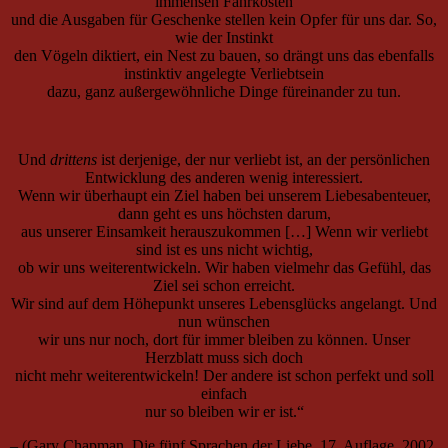
immensen Fahrkosten
und die Ausgaben für Geschenke stellen kein Opfer für uns dar. So,
wie der Instinkt
den Vögeln diktiert, ein Nest zu bauen, so drängt uns das ebenfalls
instinktiv angelegte Verliebtsein
dazu, ganz außergewöhnliche Dinge füreinander zu tun.
Und
drittens
ist derjenige, der nur verliebt ist, an der persönlichen
Entwicklung des anderen wenig interessiert.
Wenn wir überhaupt ein Ziel haben bei unserem Liebesabenteuer,
dann geht es uns höchsten darum,
aus unserer Einsamkeit herauszukommen […] Wenn wir verliebt
sind ist es uns nicht wichtig,
ob wir uns weiterentwickeln. Wir haben vielmehr das Gefühl, das
Ziel sei schon erreicht.
Wir sind auf dem Höhepunkt unseres Lebensglücks angelangt. Und
nun wünschen
wir uns nur noch, dort für immer bleiben zu können. Unser
Herzblatt muss sich doch
nicht mehr weiterentwickeln! Der andere ist schon perfekt und soll
einfach
nur so bleiben wir er ist.“
– (Gary Chapman, Die fünf Sprachen der Liebe, 17. Auflage, 2002,