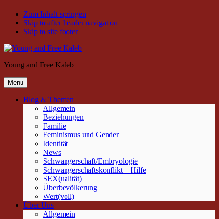
Zum Inhalt springen
Skip to after header navigation
Skip to site footer
Young and Free Kaleb
Menu
Blog & Themen
Allgemein
Beziehungen
Familie
Feminismus und Gender
Identität
News
Schwangerschaft/Embryologie
Schwangerschaftskonflikt – Hilfe
SEX(ualität)
Überbevölkerung
Wert(voll)
Über Uns
Allgemein