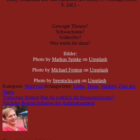
S. 24f.) –
Gewagte Thesen?
Schwachsinn?
Volltreffer?
Was meint ihr dazu?
Bilder:
Photo by
Markus Spiske
on
Unsplash
Photo by
Michael Fenton
on
Unsplash
Photo by
freestocks.org
on
Unsplash
Kategorie:
Wert(voll)
Schlagwörter:
Liebe
,
Treue
,
Verliebt
,
Zitat des
Tages
Vorheriger Beitrag:
Bist du wirklich für Menschenrechte?
Nächster Beitrag:
Inflation der Aufmerksamkeit