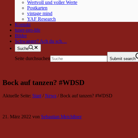
Wertvoll und voller Werte
Postkarten
vintage mind
YAF Research
Kontakt
tuner-pro-life
Bilder
Schwanger? Ach du sch…
Suche
Seite durchsuchen
Submit search
Bock auf tanzen? #WDSD
Aktuelle Seite:
Start
/
News
/
Bock auf tanzen? #WDSD
21. März 2022
von
Sebastian Meichßner