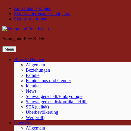
Zum Inhalt springen
Skip to after header navigation
Skip to site footer
Young and Free Kaleb
Menu
Blog & Themen
Allgemein
Beziehungen
Familie
Feminismus und Gender
Identität
News
Schwangerschaft/Embryologie
Schwangerschaftskonflikt – Hilfe
SEX(ualität)
Überbevölkerung
Wert(voll)
Über Uns
Allgemein