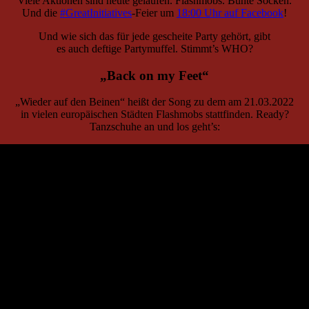
Viele Aktionen sind heute gelaufen. Flashmobs. Bunte Socken.
Und die
#GreatInitiatives
-Feier um
18:00 Uhr auf Facebook
!
Und wie sich das für jede gescheite Party gehört, gibt
es auch deftige Partymuffel. Stimmt’s WHO?
„Back on my Feet“
„Wieder auf den Beinen“ heißt der Song zu dem am 21.03.2022
in vielen europäischen Städten Flashmobs stattfinden. Ready?
Tanzschuhe an und los geht’s: