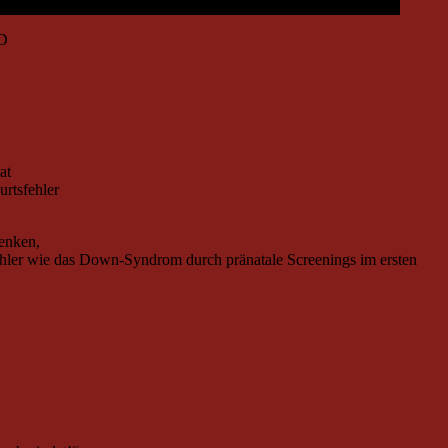
SD
at
rtsfehler
senken,
fehler wie das Down-Syndrom durch pränatale Screenings im ersten