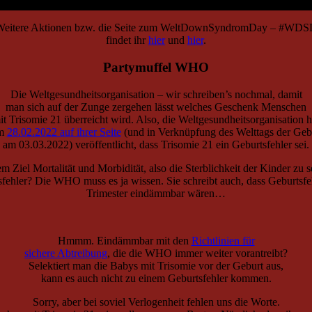
eitere Aktionen bzw. die Seite zum WeltDownSyndromDay – #WD
findet ihr
hier
und
hier
.
Partymuffel WHO
Die Weltgesundheitsorganisation – wir schreiben’s nochmal, damit
man sich auf der Zunge zergehen lässt welches Geschenk Menschen
it Trisomie 21 überreicht wird. Also, die Weltgesundheitsorganisation h
am
28.02.2022 auf ihrer Seite
(und in Verknüpfung des Welttags der Gebu
am 03.03.2022) veröffentlicht, dass Trisomie 21 ein Geburtsfehler sei.
m Ziel Mortalität und Morbidität, also die Sterblichkeit der Kinder zu 
sfehler? Die WHO muss es ja wissen. Sie schreibt auch, dass Geburts
Trimester eindämmbar wären…
Hmmm. Eindämmbar mit den
Richtlinien für
sichere Abtreibung
, die die WHO immer weiter vorantreibt?
Selektiert man die Babys mit Trisomie vor der Geburt aus,
kann es auch nicht zu einem Geburtsfehler kommen.
Sorry, aber bei soviel Verlogenheit fehlen uns die Worte.