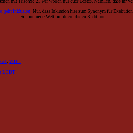
chen mit Trisomie 21 wir wollen nur euer Bestes. Nämlich, dass ihr ve
so geht Inklusion
. Nur, dass Inklusion hier zum Synonym für Exekution
Schöne neue Welt mit ihren blöden Richtlinien…
e 21
,
WHO
gen LGBT