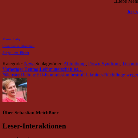
„Liebe Mens
Jep, 
Mama_Baby
Cheerleader_Mädchen
Junge_liest_Blätter
Kategorie:
News
Schlagwörter:
Abtreibung
,
Down Syndrom
,
Trisomi
Vorheriger Beitrag:
Leihmutterschaft ist…
Nächster Beitrag:
EU-Kommission bestraft Ukraine-Flüchtlinge we
Über
Sebastian Meichßner
Leser-Interaktionen