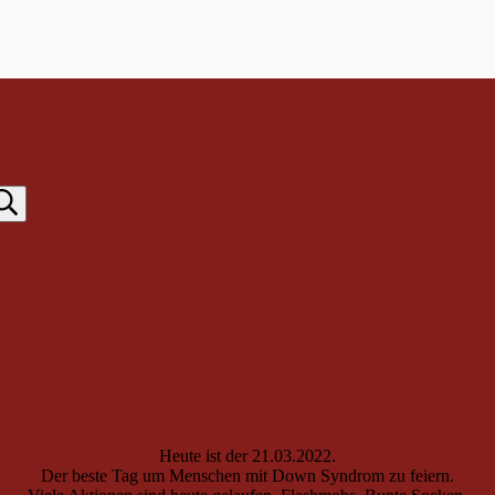
Heute ist der 21.03.2022.
Der beste Tag um Menschen mit Down Syndrom zu feiern.