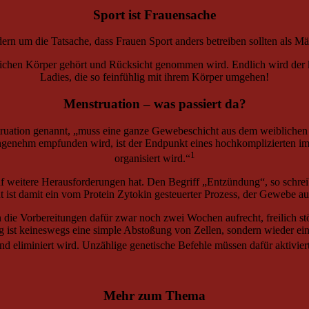
Sport ist Frauensache
dern um die Tatsache, dass Frauen Sport anders betreiben sollten als M
eiblichen Körper gehört und Rücksicht genommen wird. Endlich wird der
Ladies, die so feinfühlig mit ihrem Körper umgehen!
Menstruation – was passiert da?
truation genannt, „muss eine ganze Gewebeschicht aus dem weiblichen
nangenehm empfunden wird, ist der Endpunkt eines hochkomplizierten 
1
organisiert wird.“
f weitere Herausforderungen hat. Den Begriff „Entzündung“, so schre
ist damit ein vom Protein Zytokin gesteuerter Prozess, der Gewebe auf
 die Vorbereitungen dafür zwar noch zwei Wochen aufrecht, freilich stö
g ist keineswegs eine simple Abstoßung von Zellen, sondern wieder ei
nd eliminiert wird. Unzählige genetische Befehle müssen dafür aktivier
Mehr zum Thema