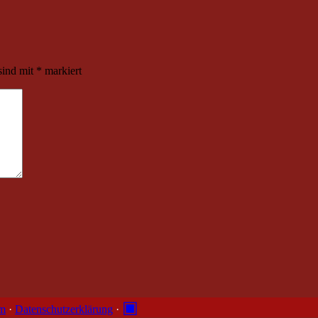
sind mit
*
markiert
▣
um
·
Datenschutzerklärung
·