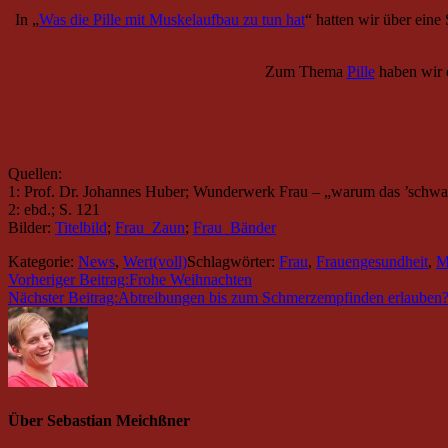
In „
Was die Pille mit Muskelaufbau zu tun hat
“ hatten wir über eine 
Zum Thema
Pille
haben wir 
Quellen:
1: Prof. Dr. Johannes Huber; Wunderwerk Frau – „warum das ’schwach
2: ebd.; S. 121
Bilder:
Titelbild
;
Frau_Zaun
;
Frau_Bänder
Kategorie:
News
,
Wert(voll)
Schlagwörter:
Frau
,
Frauengesundheit
,
M
Vorheriger Beitrag:
Frohe Weihnachten
Nächster Beitrag:
Abtreibungen bis zum Schmerzempfinden erlauben
Über
Sebastian Meichßner