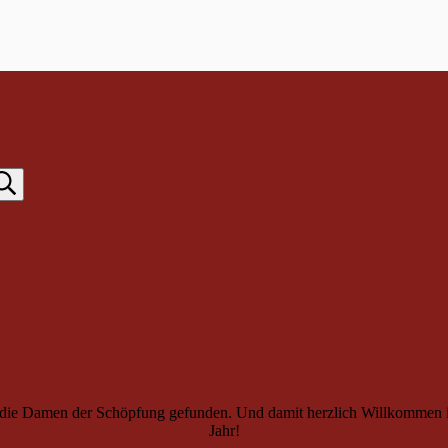
ür die Damen der Schöpfung gefunden. Und damit herzlich Willkommen 
Jahr!