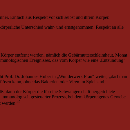
änner. Einfach aus Respekt vor sich selbst und ihrem Körper.
 körperliche Unterschied wahr- und ernstgenommen. Respekt an alle
 Körper entfernt werden, nämlich die Gebärmutterschleimhaut, Monat
immunologischen Ereignisses, das vom Körper wie eine ‚Entzündung‘
ibt Prof. Dr. Johannes Huber in „Wunderwerk Frau“ weiter, „darf man
lösen kann, ohne das Bakterien oder Viren im Spiel sind.
ßt dann der Körper die für eine Schwangerschaft hergerichtete
n immunologisch gesteuerter Prozess, bei dem körpereigenes Gewebe
2
t werden.“