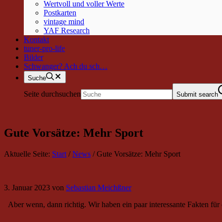
Wertvoll und voller Werte
Postkarten
vintage mind
YAF Research
Kontakt
tuner-pro-life
Bilder
Schwanger? Ach du sch…
Suche
Seite durchsuchen
Submit search
Gute Vorsätze: Mehr Sport
Aktuelle Seite:
Start
/
News
/
Gute Vorsätze: Mehr Sport
3. Januar 2023
von
Sebastian Meichßner
Aber wenn, dann richtig. Wir haben ein paar interessante Fakten f