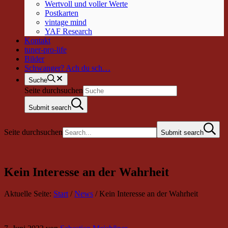
Wertvoll und voller Werte
Postkarten
vintage mind
YAF Research
Kontakt
tuner-pro-life
Bilder
Schwanger? Ach du sch…
Suche
Seite durchsuchen
Submit search
Seite durchsuchen
Submit search
Kein Interesse an der Wahrheit
Aktuelle Seite:
Start
/
News
/
Kein Interesse an der Wahrheit