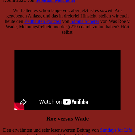
7. Juni 2022
von
Sebastian Meichßner
Wir hatten es schon lange vor, aber jetzt ist es soweit. Aus
gegebenen Anlass, und das in dreierlei Hinsicht, stellen wir euch
heute den
Zellhaufen Podcast
von
Sabina Scherer
vor. Was Roe v.
Wade, Meinungsfreiheit und der §219a damit zu tun haben? Hört
selbst:
Roe versus Wade
Den erwähnten und sehr lesenswerten Beitrag von
Sundays for Life