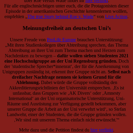
über Roe versus Wade findet ihr
hier verlinkt
.
Für alle englischmächtigen unter euch, die die Protagonisten dieser
Episode in der amerikanischen Geschichte kennenlernen wolllen,
empfehlen „
The true Story behind Roe v. Wade
“ von
Live Action
.
Meinungsfreiheit an deutschen Uni’s
Unsere Freude von
ProLife Europe
brauchen Unterstützung:
„Mit ihren Studienkollegen über Abtreibung sprechen, das Thema
Abtreibung an ihrer Uni zum Thema machen und Herzen zum
Nachdenken zu bewegen –
dafür wollen sieben Studenten 2021
eine Hochschulgruppe an der Uni Regensburg gründen.
Doch
der ’studentische Sprecher*innenrat‘, der für die Anerkennung von
Unigruppen zuständig ist, erkennt ihre Gruppe nicht an.
Selbst nach
dreifacher Nachfrage nennen sie keinen Grund für die
Ablehnung.
Dabei würde die Gruppe vollständig den
Akkreditierungsrichtlinien der Universität entsprechen. ‚Es ist
unfassbar, dass Gruppen wie ‚AK Divers‘ oder ‚Amnesty
International‘ an der Uni organisatorische Unterstützung, Uni-
Räume und Ausrüstung zur Verfügung gestellt bekommen, aber
unserer Gruppe die Arbeit an der Uni verwehrt wird‘, so Stefan
Landwehr, einer der Studenten, die die Gruppe gründen wollen.
‚Wir sind mit unserem Thema einfach nicht erwünscht.'“
Mehr dazu und die Petition findest du
hier verlinkt
.