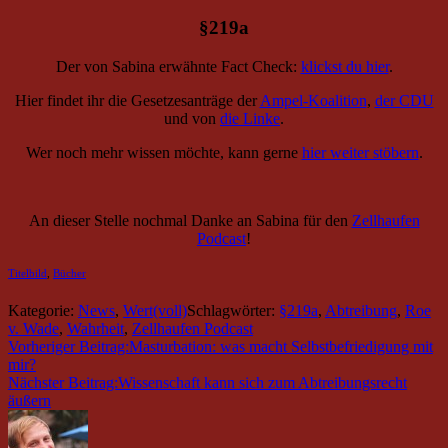
§219a
Der von Sabina erwähnte Fact Check:
klickst du hier
.
Hier findet ihr die Gesetzesanträge der
Ampel-Koalition
,
der CDU
und von
die Linke
.
Wer noch mehr wissen möchte, kann gerne
hier weiter stöbern
.
An dieser Stelle nochmal Danke an Sabina für den
Zellhaufen
Podcast
!
Titelbild
,
Bücher
Kategorie:
News
,
Wert(voll)
Schlagwörter:
§219a
,
Abtreibung
,
Roe
v. Wade
,
Wahrheit
,
Zellhaufen Podcast
Vorheriger Beitrag:
Masturbation: was macht Selbstbefriedigung mit
mir?
Nächster Beitrag:
Wissenschaft kann sich zum Abtreibungsrecht
äußern