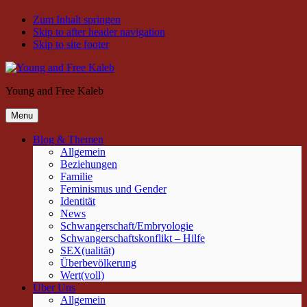
Zum Inhalt springen
Skip to after header navigation
Skip to site footer
Young and Free Kaleb
Menu
Blog & Themen
Allgemein
Beziehungen
Familie
Feminismus und Gender
Identität
News
Schwangerschaft/Embryologie
Schwangerschaftskonflikt – Hilfe
SEX(ualität)
Überbevölkerung
Wert(voll)
Über Uns
Allgemein