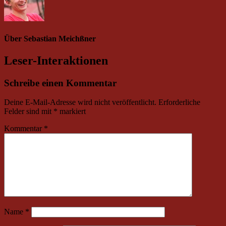
Über
Sebastian Meichßner
Leser-Interaktionen
Schreibe einen Kommentar
Deine E-Mail-Adresse wird nicht veröffentlicht.
Erforderliche
Felder sind mit
*
markiert
Kommentar
*
Name
*