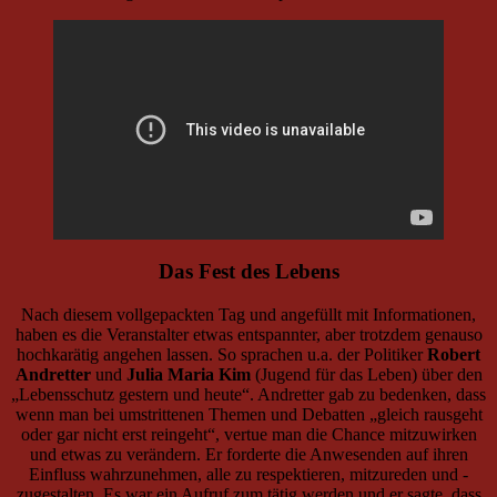
Das Fest des Lebens
Nach diesem vollgepackten Tag und angefüllt mit Informationen,
haben es die Veranstalter etwas entspannter, aber trotzdem genauso
hochkarätig angehen lassen. So sprachen u.a. der Politiker
Robert
Andretter
und
Julia Maria Kim
(Jugend für das Leben) über den
„Lebensschutz gestern und heute“. Andretter gab zu bedenken, dass
wenn man bei umstrittenen Themen und Debatten „gleich rausgeht
oder gar nicht erst reingeht“, vertue man die Chance mitzuwirken
und etwas zu verändern. Er forderte die Anwesenden auf ihren
Einfluss wahrzunehmen, alle zu respektieren, mitzureden und -
zugestalten. Es war ein Aufruf zum tätig werden und er sagte, dass