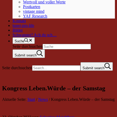
Wertvoll und voller Werte
Postkarten
vintage mind
YAF Research
Kontakt
tuner-pro-life
Bilder
Schwanger? Ach du sch…
Suche
Seite durchsuchen
Submit search
Seite durchsuchen
Submit search
Kongress Leben.Würde – der Samstag
Aktuelle Seite:
Start
/
News
/
Kongress Leben.Würde – der Samstag