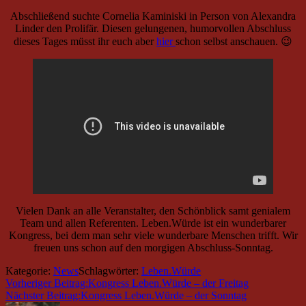
Abschließend suchte Cornelia Kaminiski in Person von Alexandra
Linder den Prolifär. Diesen gelungenen, humorvollen Abschluss
dieses Tages müsst ihr euch aber
hier
schon selbst anschauen. 😉
Vielen Dank an alle Veranstalter, den Schönblick samt genialem
Team und allen Referenten. Leben.Würde ist ein wunderbarer
Kongress, bei dem man sehr viele wunderbare Menschen trifft. Wir
freuen uns schon auf den morgigen Abschluss-Sonntag.
Kategorie:
News
Schlagwörter:
Leben.Würde
Vorheriger Beitrag:
Kongress Leben.Würde – der Freitag
Nächster Beitrag:
Kongress Leben.Würde – der Sonntag