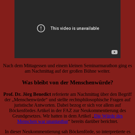
Nach dem Mittagessen und einem kleinen Seminarmarathon ging es
am Nachmittag auf der großen Bühne weiter.
Was bleibt von der Menschenwürde?
Prof. Dr. Jörg Benedict
referierte am Nachmittag über den Begriff
der „Menschenwürde“ und stellte rechtsphilosophische Fragen auf
juristische Antworten. Dabei bezog er sich vor allem auf
Böckenfördes Artikel in der FAZ zur Neukommentierung des
Grundgesetzes. Wir hatten in dem Artikel „
Die Würde des
Menschen war unantastbar
“ bereits darüber berichtet.
In dieser Neukommentierung sah Böckenförde, so interpretierte es