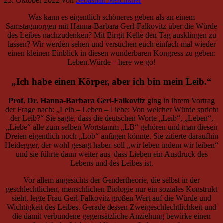
23. Oktober 2022
von
Sebastian Meichßner
Was kann es eigentlich schöneres geben als an einem
Samstagmorgen mit Hanna-Barbara Gerl-Falkovitz über die Würde
des Leibes nachzudenken? Mit Birgit Kelle den Tag ausklingen zu
lassen? Wir werden sehen und versuchen euch einfach mal wieder
einen kleinen Einblick in diesen wunderbaren Kongress zu geben:
Leben.Würde – here we go!
„Ich habe einen Körper, aber ich bin mein Leib.“
Prof. Dr. Hanna-Barbara Gerl-Falkovitz
ging in ihrem Vortrag
der Frage nach: „Leib – Leben – Liebe: Von welcher Würde spricht
der Leib?“ Sie sagte, dass die deutschen Worte „Leib“, „Leben“,
„Liebe“ alle zum selben Wortstamm „LB“ gehören und man diesen
Dreien eigentlich noch „Lob“ anfügen könnte. Sie zitierte daraufhin
Heidegger, der wohl gesagt haben soll „wir leben indem wir leiben“
und sie führte dann weiter aus, dass Lieben ein Ausdruck des
Lebens und des Leibes ist.
Vor allem angesichts der Gendertheorie, die selbst in der
geschlechtlichen, menschlichen Biologie nur ein soziales Konstrukt
sieht, legte Frau Gerl-Falkovitz großen Wert auf die Würde und
Wichtigkeit des Leibes. Gerade dessen Zweigeschlechtlichkeit und
die damit verbundene gegensätzliche Anziehung bewirke einen