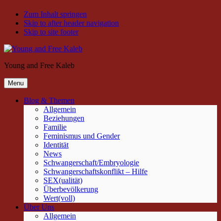
Zum Inhalt springen
Skip to after header navigation
Skip to site footer
Young and Free Kaleb
Menu
Blog & Themen
Allgemein
Beziehungen
Familie
Feminismus und Gender
Identität
News
Schwangerschaft/Embryologie
Schwangerschaftskonflikt – Hilfe
SEX(ualität)
Überbevölkerung
Wert(voll)
Über Uns
Allgemein