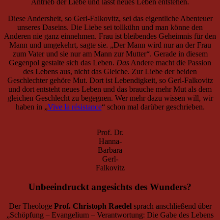
Antrieb der Liebe und lässt neues Leben entstehen.
Diese Andersheit, so Gerl-Falkovitz, sei das eigentliche Abenteuer
unseres Daseins. Die Liebe sei tollkühn und man könne den
Anderen nie ganz einnehmen. Frau ist bleibendes Geheimnis für den
Mann und umgekehrt, sagte sie. „Der Mann wird nur an der Frau
zum Vater und sie nur am Mann zur Mutter“. Gerade in diesem
Gegenpol gestalte sich das Leben.
Das
Andere macht die Passion
des Lebens aus, nicht das Gleiche. Zur Liebe der beiden
Geschlechter gehöre Mut. Dort ist Lebendigkeit, so Gerl-Falkovitz
und dort entsteht neues Leben und das brauche mehr Mut als dem
gleichen Geschlecht zu begegnen. Wer mehr dazu wissen will, wir
haben in „
Vive la résistance
“ schon mal darüber geschrieben.
Prof. Dr.
Hanna-
Barbara
Gerl-
Falkovitz
Unbeeindruckt angesichts des Wunders?
Der Theologe
Prof. Christoph Raedel
sprach anschließend über
„Schöpfung – Evangelium – Verantwortung: Die Gabe des Lebens