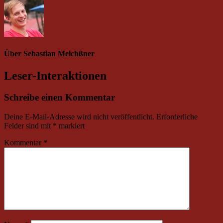
Über
Sebastian Meichßner
Leser-Interaktionen
Schreibe einen Kommentar
Deine E-Mail-Adresse wird nicht veröffentlicht.
Erforderliche
Felder sind mit
*
markiert
Kommentar
*