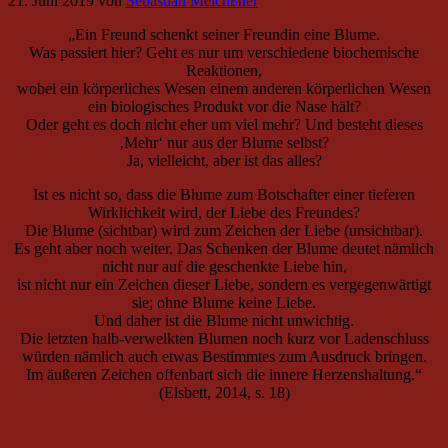
21. Juni 2019
von
Sebastian Meichßner
„Ein Freund schenkt seiner Freundin eine Blume.
Was passiert hier? Geht es nur um verschiedene biochemische
Reaktionen,
wobei ein körperliches Wesen einem anderen körperlichen Wesen
ein biologisches Produkt vor die Nase hält?
Oder geht es doch nicht eher um viel mehr? Und besteht dieses
‚Mehr‘ nur aus der Blume selbst?
Ja, vielleicht, aber ist das alles?
Ist es nicht so, dass die Blume zum Botschafter einer tieferen
Wirklichkeit wird, der Liebe des Freundes?
Die Blume (sichtbar) wird zum Zeichen der Liebe (unsichtbar).
Es geht aber noch weiter. Das Schenken der Blume deutet nämlich
nicht nur auf die geschenkte Liebe hin,
ist nicht nur ein Zeichen dieser Liebe, sondern es vergegenwärtigt
sie; ohne Blume keine Liebe.
Und daher ist die Blume nicht unwichtig.
Die letzten halb-verwelkten Blumen noch kurz vor Ladenschluss
würden nämlich auch etwas Bestimmtes zum Ausdruck bringen.
Im äußeren Zeichen offenbart sich die innere Herzenshaltung.“
(Elsbett, 2014, s. 18)