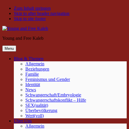
Zum Inhalt springen
Skip to after header navigation
Skip to site footer
Young and Free Kaleb
Menu
Blog & Themen
Allgemein
Beziehungen
Familie
Feminismus und Gender
Identität
News
Schwangerschaft/Embryologie
Schwangerschaftskonflikt – Hilfe
SEX(ualität)
Überbevölkerung
Wert(voll)
Über Uns
Allgemein