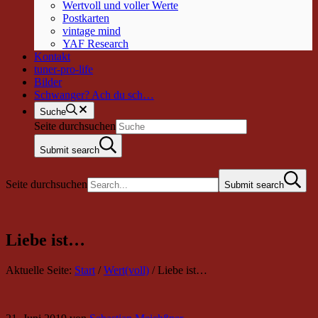
Wertvoll und voller Werte
Postkarten
vintage mind
YAF Research
Kontakt
tuner-pro-life
Bilder
Schwanger? Ach du sch…
Suche
Seite durchsuchen
Submit search
Seite durchsuchen
Submit search
Liebe ist…
Aktuelle Seite:
Start
/
Wert(voll)
/
Liebe ist…