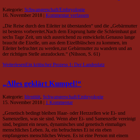
Kategorie:
Schwangerschaft/Embryologie
16. November 2018
|
Kommentar verfassen
„Die Reise durch den Eileiter ist überstanden“ und die „Gebärmutter
ist bestens vorbereitet.Nach dem Eisprung hatte die Schleimhaut gut
sechs Tage Zeit, um sich ausreichend zu entwickeln.Genauso lange
braucht die Eizelle, um aus dem Eizellbläschen zu kommen, im
Eileiter befruchtet zu werden,zur Gebärmutter zu wandern und an
der richtigen Stelle anzudocken.“ (Nilsson, S. 61)
Weiterlesen
Ein kritischer Prozess 1: Der Landeplatz
„Alles geklärt Kumpel!“
Kategorie:
Identität
,
Schwangerschaft/Embryologie
15. November 2018
|
1 Kommentar
„Genetisch bedingt bleiben Haar- oder Herzzellen wie Ei- und
Samenzellen, was sie sind. Wenn aber Ei- und Samenzelle vereinigt
sind, beginnt ein neues, dynamisches und genetisch einmaliges
menschliches Leben. Ja, ein befruchtetes Ei ist ein eben
empfangenes menschliches Wesen. Es ist eine Person mit einem