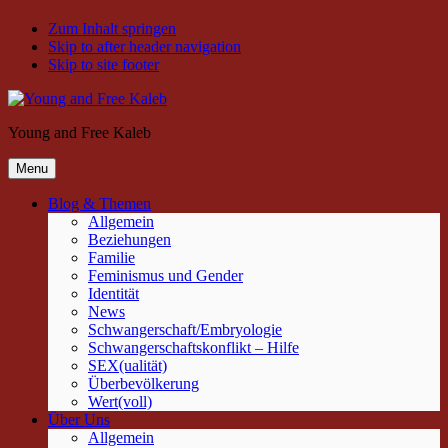
Zum Inhalt springen
Skip to after header navigation
Skip to site footer
Young and Free Kaleb
Menu
Blog & Themen
Allgemein
Beziehungen
Familie
Feminismus und Gender
Identität
News
Schwangerschaft/Embryologie
Schwangerschaftskonflikt – Hilfe
SEX(ualität)
Überbevölkerung
Wert(voll)
Über Uns
Allgemein