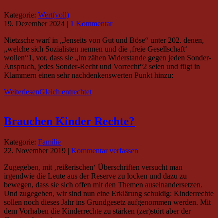
Kategorie:
Wert(voll)
19. Dezember 2024
|
1 Kommentar
Nietzsche warf in „Jenseits von Gut und Böse“ unter 202. denen,
„welche sich Sozialisten nennen und die ‚freie Gesellschaft‘
wollen“1, vor, dass sie „im zähen Widerstande gegen jeden Sonder-
Anspruch, jedes Sonder-Recht und Vorrecht“2 seien und fügt in
Klammern einen sehr nachdenkenswerten Punkt hinzu:
Weiterlesen
Gleich entrechtet
Brauchen Kinder Rechte?
Kategorie:
Familie
22. November 2019
|
Kommentar verfassen
Zugegeben, mit ‚reißerischen‘ Überschriften versucht man
irgendwie die Leute aus der Reserve zu locken und dazu zu
bewegen, dass sie sich offen mit den Themen auseinandersetzen.
Und zugegeben, wir sind nun eine Erklärung schuldig: Kinderrechte
sollen noch dieses Jahr ins Grundgesetz aufgenommen werden. Mit
dem Vorhaben die Kinderrechte zu stärken (zer)stört aber der