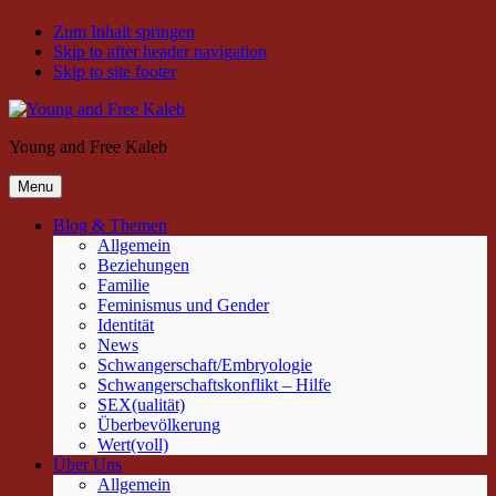
Zum Inhalt springen
Skip to after header navigation
Skip to site footer
Young and Free Kaleb
Menu
Blog & Themen
Allgemein
Beziehungen
Familie
Feminismus und Gender
Identität
News
Schwangerschaft/Embryologie
Schwangerschaftskonflikt – Hilfe
SEX(ualität)
Überbevölkerung
Wert(voll)
Über Uns
Allgemein