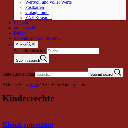
Wertvoll und voller Werte
Postkarten
vintage mind
YAF Research
Kontakt
tuner-pro-life
Bilder
Schwanger? Ach du sch…
Suche
Seite durchsuchen
Submit search
Seite durchsuchen
Submit search
Aktuelle Seite:
Start
/
Archiv für Kinderrechte
Kinderrechte
Gleich entrechtet