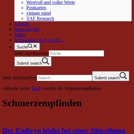
Wertvoll und voller Werte
Postkarten
vintage mind
YAF Research
Kontakt
tuner-pro-life
Bilder
Schwanger? Ach du sch…
Suche
Seite durchsuchen
Submit search
Seite durchsuchen
Submit search
Aktuelle Seite:
Start
/
Archiv für Schmerzempfinden
Schmerzempfinden
Der Embryo leidet bei einer Abtreibung