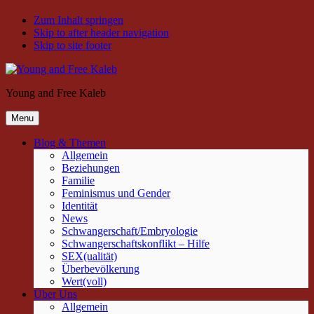
Zum Inhalt springen
Skip to after header navigation
Skip to site footer
Young and Free Kaleb
Menu
Blog & Themen
Allgemein
Beziehungen
Familie
Feminismus und Gender
Identität
News
Schwangerschaft/Embryologie
Schwangerschaftskonflikt – Hilfe
SEX(ualität)
Überbevölkerung
Wert(voll)
Über Uns
Allgemein