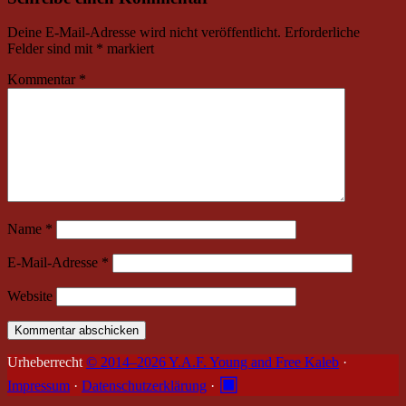
Deine E-Mail-Adresse wird nicht veröffentlicht.
Erforderliche
Felder sind mit
*
markiert
Kommentar
*
Name
*
E-Mail-Adresse
*
Website
Urheberrecht
© 2014–2026 Y.A.F. Young and Free Kaleb
·
▣
Impressum
·
Datenschutzerklärung
·