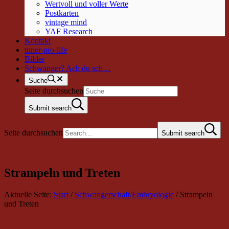
Wertvoll und voller Werte
Postkarten
vintage mind
YAF Research
Kontakt
tuner-pro-life
Bilder
Schwanger? Ach du sch…
Suche
Seite durchsuchen
Submit search
Seite durchsuchen
Submit search
Strampeln und Treten
Aktuelle Seite:
Start
/
Schwangerschaft/Embryologie
/
Strampeln
und Treten