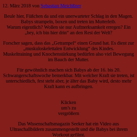
12. März 2018
von
Sebastian Meichßner
Beule hier, Füßchen da und ein unerwarteter Schlag in den Magen.
Babys strampeln, boxen und treten im Mutterleib.
Warum eigentlich? Wollen sie nur Aufmerksamkeit erregen? Ein
„hey, ich bin hier drin“ an den Rest der Welt?
Forscher sagen, dass das „Getrampel“ einen Grund hat. Es dient zur
„muskuloskelettalen Entwicklung“ des Kindes.
Muskeltraining und Knochenstärkung bedürfen also viel Bewegung
im Bauch der Mutter.
Für gewöhnlich machen sich Babys ab der 16. bis 20.
Schwangerschaftswoche bemerkbar. Mit welcher Kraft sie treten, ist
unterschiedlich, fest steht aber, je älter das Baby wird, desto mehr
Kraft kann es aufbringen.
Klicken
um’s zu
vergrößern
Das Wissenschaftsmagazin Seeker hat ein Video aus
Ultraschallbildern zusammengestellt und die Babys bei ihrem
Workout gefilmt.