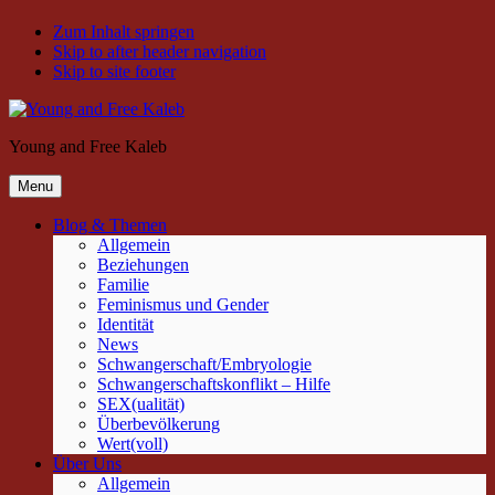
Zum Inhalt springen
Skip to after header navigation
Skip to site footer
Young and Free Kaleb
Menu
Blog & Themen
Allgemein
Beziehungen
Familie
Feminismus und Gender
Identität
News
Schwangerschaft/Embryologie
Schwangerschaftskonflikt – Hilfe
SEX(ualität)
Überbevölkerung
Wert(voll)
Über Uns
Allgemein