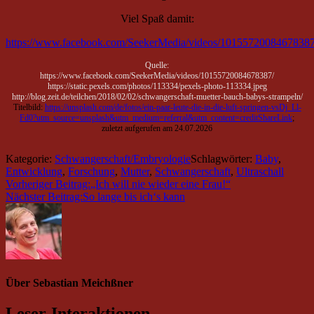
Viel Spaß damit:
https://www.facebook.com/SeekerMedia/videos/10155720084678387
Quelle:
https://www.facebook.com/SeekerMedia/videos/10155720084678387/
https://static.pexels.com/photos/113334/pexels-photo-113334.jpeg
http://blog.zeit.de/teilchen/2018/02/02/schwangerschaft-muetter-bauch-babys-strampeln/
Titelbild:
https://unsplash.com/de/fotos/ein-paar-leute-die-in-die-luft-springen-vsDj_Ll-
Fd0?utm_source=unsplash&utm_medium=referral&utm_content=creditShareLink
;
zuletzt aufgerufen am 24.07.2026
Kategorie:
Schwangerschaft/Embryologie
Schlagwörter:
Baby
,
Entwicklung
,
Forschung
,
Mutter
,
Schwangerschaft
,
Ultraschall
Vorheriger Beitrag:
„Ich will nie wieder eine Frau!“
Nächster Beitrag:
So lange bis ich‘s kann
Über
Sebastian Meichßner
Leser-Interaktionen