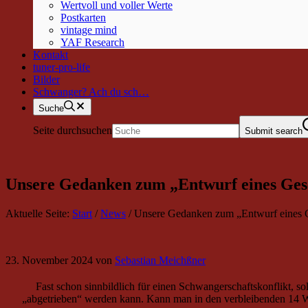
Wertvoll und voller Werte
Postkarten
vintage mind
YAF Research
Kontakt
tuner-pro-life
Bilder
Schwanger? Ach du sch…
Suche
Seite durchsuchen
Submit search
Unsere Gedanken zum „Entwurf eines Gese
Aktuelle Seite:
Start
/
News
/
Unsere Gedanken zum „Entwurf eines G
23. November 2024
von
Sebastian Meichßner
Fast schon sinnbildlich für einen Schwangerschaftskonflikt, so
„abgetrieben“ werden kann. Kann man in den verbleibenden 14 Woc