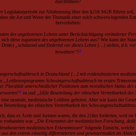
durchführen?
er Legislaturperiode zur Abstimmung über den §218 StGB führen soll,
dass die Art und Weise der Thematik einer solch schwerwiegenden Ent
hervorheben:
nsten des ungeborenen Lebens unter Berücksichtigung veränderter Per
sich diese
zugunsten des ungeborenen Lebens aus?
Wie kann der Staa
 Dritte)
„schützend und fördernd vor dieses Leben […] stellen, d.h. vor
3
bewahren“
?
gerschaftsabbruch in Deutschland […] mit evidenzbasierten medizinis
as
„Leitlinienprogramm Schwangerschaftsabbruch im ersten Trimeno
er Pluralität unterschiedlicher Positionen zum moralischen Status de
6
 erwarten
“
ist und
„[d]ie Beurteilung der ethischen Vertretbarkeit de
ür eine neutrale, medizinische Leitlinie geboten. Aber wie kann der Ge
ie Beurteilung der ethischen Vertretbarkeit des Schwangerschaftsabbr
 dass es Ärzte und Juristen waren, die den 218er forderten, weil sie
yo vorhanden war.
„Die Erkenntnis der medizinischen Forschung, daß(
denzbasierten medizinischen Erkenntnissen
“ folgende Einsicht, welche
 aus den extrem einseitig differenzierten und gewissermaßen im Abste