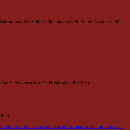
sternummer 015-094, Leitlinienklasse S2k, Stand Dezember 2022,
al-ethische Unwerturteil“
(Drucksache 20/13775,
.2024
en/vereinte-nationen-menschenrechtsabkommen/umsetzung-cedaw-in-