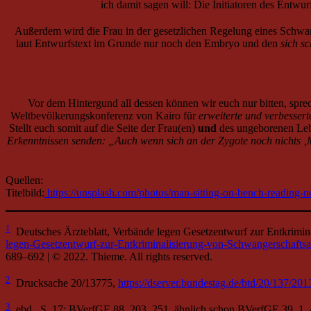
ich damit sagen will: Die Initiatoren des Entwur
Außerdem wird die Frau in der gesetzlichen Regelung eines Schwange
laut Entwurfstext im Grunde nur noch den Embryo und den
sich s
Vor dem Hintergund all dessen können wir euch nur bitten, sprec
Weltbevölkerungskonferenz von Kairo für
erweiterte und verbesser
Stellt euch somit auf die Seite der Frau(en)
und
des ungeborenen Lebe
Erkenntnissen senden: „Auch wenn sich an der Zygote noch nichts ‚Men
Quellen:
Titelbild:
https://unsplash.com/photos/man-sitting-on-bench-readi
1
Deutsches Ärzteblatt, Verbände legen Gesetzentwurf zur Entkrimi
legen-Gesetzentwurf-zur-Entkriminalisierung-von-Schwangerschafts
689–692 | © 2022. Thieme. All rights reserved.
2
Drucksache 20/13775,
https://dserver.bundestag.de/btd/20/137/20
3
ebd., S. 17; BVerfGE 88, 203, 251, ähnlich schon BVerfGE 39, 1, 