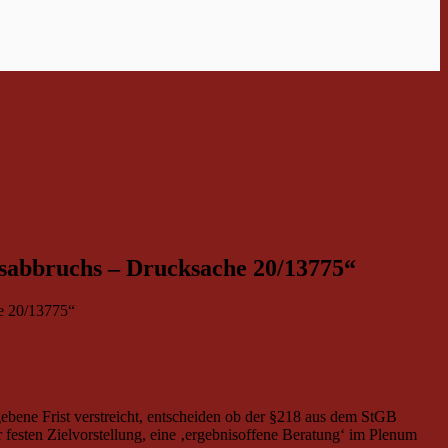
sabbruchs – Drucksache 20/13775“
e 20/13775“
egebene Frist verstreicht, entscheiden ob der §218 aus dem StGB
festen Zielvorstellung, eine ‚ergebnisoffene Beratung‘ im Plenum