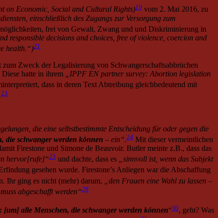
19
ant on Economic, Social and Cultural Rights)
vom 2. Mai 2016, zu
sdiensten, einschließlich des Zugangs zur Versorgung zum
möglichkeiten, frei von Gewalt, Zwang und und Diskriminierung in
and responsible decisions and choices, free of violence, coercion and
21
e health.“)
cht zum Zweck der Legalisierung von Schwangerschaftsabbrüchen
. Diese hatte in ihrem
„IPPF EN partner survey: Abortion legislation
erpretiert, dass in deren Text Abtreibung gleichbedeutend mit
23
.
elungen, die eine selbstbestimmte Entscheidung für oder gegen die
24
n, die schwanger werden können
– ein“.
Mit dieser vermeintlichen
ulamit Firestone und Simone de Beauvoir. Butler meinte z.B., dass das
25
en hervor[rufe]“
und dachte, dass es
„sinnvoll ist, wenn das Subjekt
le Erfindung gesehen wurde. Firestone’s Anliegen war die Abschaffung
. Ihr ging es nicht (mehr) darum,
„den Frauen eine Wahl zu lassen –
28
ie muss abgeschafft werden“
30
: [um] alle Menschen, die schwanger werden können
“
, geht? Was