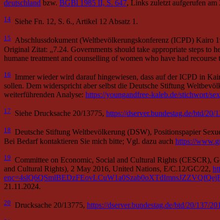
deutschland
bzw.
BGBl 1985 II, S. 647
, Links zuletzt aufgerufen am
14
Siehe Fn. 12, S. 6., Artikel 12 Absatz 1.
15
Abschlussdokument (Weltbevölkerungskonferenz (ICPD) Kairo 
Original Zitat: „7.24. Governments should take appropriate steps to
humane treatment and counselling of women who have had recourse to
16
Immer wieder wird darauf hingewiesen, dass auf der ICPD in Kair
sollen. Dem widerspricht aber selbst die Deutsche Stiftung Weltbev
weiterführenden Analyse:
https://youngandfree-kaleb.de/stichwort/se
17
Siehe Drucksache 20/13775,
https://dserver.bundestag.de/btd/20
18
Deutsche Stiftung Weltbevölkerung (DSW), Positionspapier Sexue
Bei Bedarf kontaktieren Sie mich bitte; Vgl. dazu auch
https://www.gu
19
Committee on Economic, Social and Cultural Rights (CESCR), Gener
and Cultural Rights), 2 May 2016, United Nations, E/C.12/GC/22,
ht
enc=4slQ6QSmlBEDzFEovLCuW1a0Szab0oXTdImnsJZZVQfQej
21.11.2024.
20
Drucksache 20/13775,
https://dserver.bundestag.de/btd/20/137/2