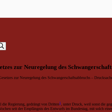
tzes zur Neuregelung des Schwangerschaft
esetzes zur Neuregelung des Schwangerschaftsabbruchs – Drucksach
1
ll die Regierung, gedrängt von Dritten
, unter Druck, weil sonst die g
hen seit der Empfängnis des Entwurfs im Bundestag, mit solch einer 