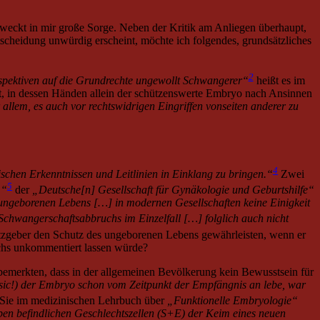
 weckt in mir große Sorge. Neben der Kritik am Anliegen überhaupt,
scheidung unwürdig erscheint, möchte ich folgendes, grundsätzliches
2
spektiven auf die Grundrechte ungewollt Schwangerer“
heißt es im
t, in dessen Händen allein der schützenswerte Embryo nach Ansinnen
 allem, es auch vor rechtswidrigen Eingriffen vonseiten anderer zu
4
chen Erkenntnissen und Leitlinien in Einklang zu bringen.“
Zwei
5
m“
der
„Deutsche[n] Gesellschaft für Gynäkologie und Geburtshilfe“
s ungeborenen Lebens […] in modernen Gesellschaften keine Einigkeit
s Schwangerschaftsabbruchs im Einzelfall […] folglich auch nicht
setzgeber den Schutz des ungeborenen Lebens gewährleisten, wenn er
uchs unkommentiert lassen würde?
 bemerkten, dass in der allgemeinen Bevölkerung kein Bewusstsein für
sic!) der Embryo schon vom Zeitpunkt der Empfängnis an lebe, war
 Sie im medizinischen Lehrbuch über
„Funktionelle Embryologie“
rben befindlichen Geschlechtszellen (S+E) der Keim eines neuen