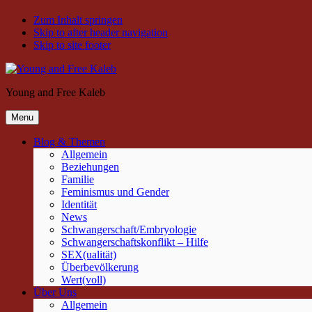
Zum Inhalt springen
Skip to after header navigation
Skip to site footer
Young and Free Kaleb
Menu
Blog & Themen
Allgemein
Beziehungen
Familie
Feminismus und Gender
Identität
News
Schwangerschaft/Embryologie
Schwangerschaftskonflikt – Hilfe
SEX(ualität)
Überbevölkerung
Wert(voll)
Über Uns
Allgemein