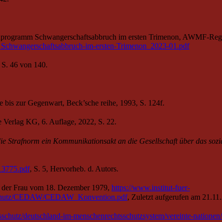
ienprogramm Schwangerschaftsabbruch im ersten Trimenon, AWMF-Regi
S2k_Schwangerschaftsabbruch-im-ersten-Trimenon_2023-01.pdf
S. 46 von 140.
 bis zur Gegenwart, Beck’sche reihe, 1993, S. 124f.
Verlag KG, 6. Auflage, 2022, S. 22.
die Strafnorm ein Kommunikationsakt an die Gesellschaft über das sozi
013775.pdf
, S. 5, Hervorheb. d. Autors.
 der Frau vom 18. Dezember 1979,
https://www.institut-fuer-
sschutz/CEDAW/CEDAW_Konvention.pdf
, Zuletzt aufgerufen am 21.11
tsschutz/deutschland-im-menschenrechtsschutzsystem/vereinte-nation