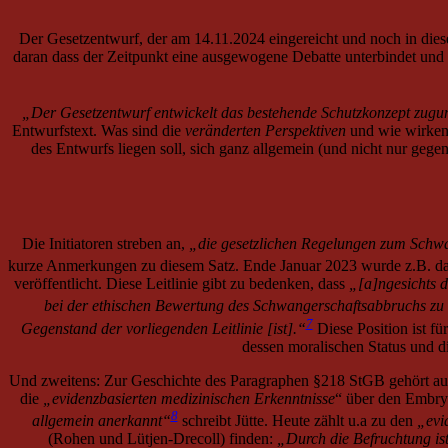
Der Gesetzentwurf, der am 14.11.2024 eingereicht und noch in dies
daran dass der Zeitpunkt eine ausgewogene Debatte unterbindet und 
„Der Gesetzentwurf entwickelt das bestehende Schutzkonzept zugu
Entwurfstext.
Was sind die
veränderten Perspektiven
und wie wirken 
des Entwurfs liegen soll, sich ganz allgemein (und nicht nur gegen
Die Initiatoren streben
an,
„die gesetzlichen Regelungen zum Schwan
kurze Anmerkungen zu diesem Satz. Ende Januar 2023 wurde z.B. d
veröffentlicht. Diese Leitlinie gibt zu bedenken, dass
„[a]ngesichts d
bei der ethischen Bewertung des Schwangerschaftsabbruchs zu
7
Gegenstand der vorliegenden Leitlinie [ist].“
Diese Position ist f
dessen moralischen Status und d
Und zweitens: Zur Geschichte des Paragraphen §218 StGB gehört auch,
die
„evidenzbasierten medizinischen Erkenntnisse
“ über den Embr
8
allgemein anerkannt“
schreibt Jütte. Heute zählt u.a zu den
„evi
(Rohen und Lütjen-Drecoll) finden:
„Durch die Befruchtung ist