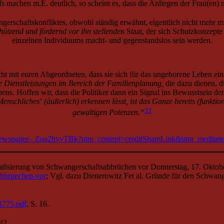
fs machen m.E. deutlich, so scheint es, dass die Anliegen der Frau(en) ni
rschaftskonfliktes, obwohl ständig erwähnt, eigentlich nicht mehr mit
chützend und fördernd vor ihn stellenden
Staat, der sich Schutzkonzepte
einzelnen Individuums macht- und gegenstandslos sein werden.
ht mit euren Abgeordneten, dass sie sich für das ungeborene Leben eins
te Dienstleistungen im Bereich der Familienplanung,
die dazu dienen, d
ns. Hoffen wir, dass die Politiker dann ein Signal ins Bewusstsein d
schliches‘ (äußerlich) erkennen lässt, ist das Ganze bereits (funktione
33
gewaltigen Potenzen.“
ng-newspaper-_Zua2hyvTBk?utm_content=creditShareLink&utm_medium
nalisierung von Schwangerschaftsabbrüchen vor Donnerstag, 17. Oktob
abbruechen-vor
; Vgl. dazu Dienerowitz Fet al. Gründe für den Schwang
13775.pdf
, S. 16.
42.