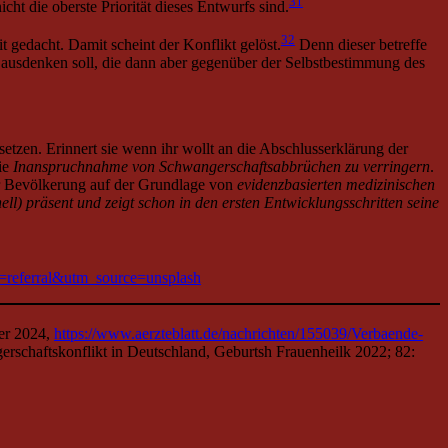
31
cht die oberste Priorität dieses Entwurfs sind.
32
 gedacht. Damit scheint der Konflikt gelöst.
Denn dieser betreffe
 ausdenken soll, die dann aber gegenüber der Selbstbestimmung des
etzen. Erinnert sie wenn ihr wollt an die Abschlusserklärung der
ie
Inanspruchnahme von Schwangerschaftsabbrüchen zu verringern
.
er Bevölkerung auf der Grundlage von
evidenzbasierten medizinischen
ll) präsent und zeigt schon in den ersten Entwicklungsschritten seine
=referral&utm_source=unsplash
er 2024,
https://www.aerzteblatt.de/nachrichten/155039/Verbaende-
erschaftskonflikt in Deutschland, Geburtsh Frauenheilk 2022; 82: