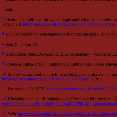
4
ebd.
5
Deutsche Gesellschaft für Gynäkologie und Geburtshilfe, Leitlin
Version 1.0,
https://register.awmf.org/assets/guidelines/015-094l_
6
Leitlinienprogramm Schwangerschaftsabbruch im ersten Trimenon, 
7
ebd., S. 47 von 140.
8
Siehe Robert Jütte, Die Geschichte der Abtreibung – Von der Antike
9
Rohen & Lütjen-Drecoll, Funktionelle Embryologie, Georg Thieme 
10
So heißt es auch treffend im Entwurfstext:
„Generalpräventiv ist 
https://dserver.bundestag.de/btd/20/137/2013775.pdf
, S. 20).
11
Drucksache 20/13775,
https://dserver.bundestag.de/btd/20/137/2
12
Übereinkommen zur Beseitigung jeder Form von Diskriminierung
menschenrechte.de/fileadmin/Redaktion/PDF/DB_Menschenrecht
13
Siehe
https://www.institut-fuer-menschenrechte.de/menschenrech