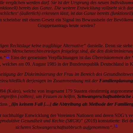
le verglichen werden darf. Sie ist der Ursprung des neuen Individuums,
nktionell) bereits das Ganze. Die weitere Entwicklung vollzieht sich d
liches‘ (äußerlich) erkennen lässt, ist das Ganze bereits (funktionell
n scheinbar mit einem Gesetz ein Signal ins Bewusstsein der Bevölker
Gruppenantrags heute senden?
tigen Rechtslage keine tragfähige Alternative“
darstelle.
Denn sie stehe
tionalen Menschenrechtsverträgen festgelegt sind, die den diskriminieru
11
n.“
Eins der gemeinten Verpflichtungen ist das
Übereinkommen der Ve
, welches am 09. August 1985 in der Bundesrepublik Deutschland in Kra
seitigung der Diskriminierung der Frau im Bereich des Gesundheitsw
 einschließlich derjenigen im Zusammenhang mit der
Familienplanung
4 (Kairo), welche von insgesamt 179 Staaten einstimmig angenommen 
greifen [sollten], um Frauen zu helfen,
Schwangerschaftsabbrüche
z
 dass
„
[i]n keinem Fall […] die Abtreibung als Methode der Familienp
 nachhaltige Entwicklung der Vereinten Nationen und deren SDG’s ve
reproduktive Gesundheit und Rechte (SRGR)“
(2019) konstatierte: Bei
18
sicheren Schwangerschaftsabbruch aufgenommen“
.