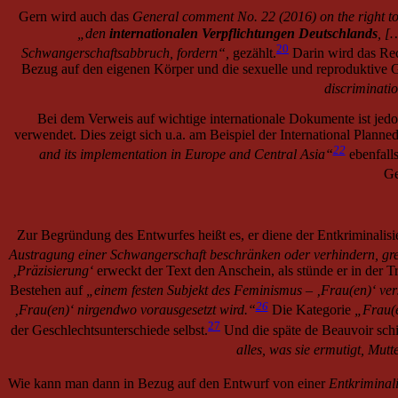
Gern wird auch das
General comment No. 22 (2016) on the right to 
„den
internationalen Verpflichtungen Deutschlands
, [
20
Schwangerschaftsabbruch, fordern“,
gezählt.
Darin wird das Re
Bezug auf den eigenen Körper und die sexuelle und reproduktive 
discriminati
Bei dem Verweis auf wichtige internationale Dokumente ist je
verwendet. Dies zeigt sich u.a. am Beispiel der International Planne
22
and its implementation in Europe and Central Asia“
ebenfall
Ge
Zur Begründung des Entwurfes heißt es, er diene der Entkriminalisi
Austragung einer Schwangerschaft beschränken oder verhindern, gre
‚Präzisierung‘
erweckt der Text den Anschein, als stünde er in der T
Bestehen auf
„einem festen Subjekt des Feminismus – ‚Frau(en)‘ ver
26
‚Frau(en)‘ nirgendwo vorausgesetzt wird.“
Die Kategorie
„Frau(
27
der Geschlechtsunterschiede selbst.
Und die späte de Beauvoir schie
alles, was sie ermutigt, Mut
Wie kann man dann in Bezug auf den Entwurf von einer
Entkriminal