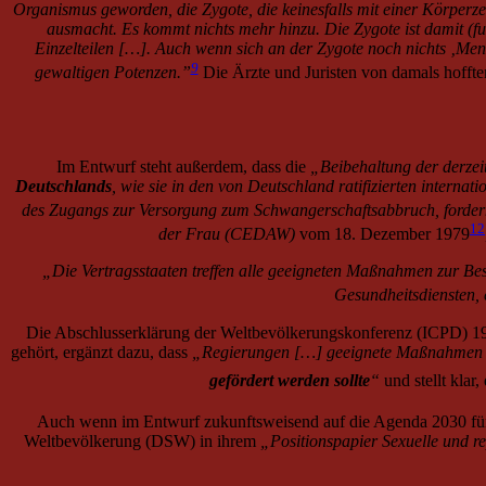
Organismus geworden, die Zygote, die keinesfalls mit einer Körperzel
ausmacht. Es kommt nichts mehr hinzu. Die Zygote ist damit (fu
Einzelteilen […]. Auch wenn sich an der Zygote noch nichts ‚Mensch
9
gewaltigen Potenzen.”
Die Ärzte und Juristen von damals hoffte
Im Entwurf steht außerdem, dass die
„Beibehaltung der derzei
Deutschlands
, wie sie in den von Deutschland ratifizierten interna
des Zugangs zur Versorgung zum Schwangerschaftsabbruch, forder
12
der Frau (CEDAW)
vom 18. Dezember 1979
„Die Vertragsstaaten treffen alle geeigneten Maßnahmen zur Be
Gesundheitsdiensten,
Die Abschlusserklärung der Weltbevölkerungskonferenz (ICPD) 199
gehört, ergänzt dazu, dass
„Regierungen […] geeignete Maßnahmen er
gefördert werden sollte
“
und stellt klar,
Auch wenn im Entwurf zukunftsweisend auf die Agenda 2030 für
Weltbevölkerung (DSW) in ihrem
„Positionspapier Sexuelle und 