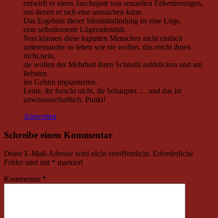
entwirft er einen Jauchepott von sexuellen Etikettierungen,
aus denen er sich eine aussuchen kann.
Das Ergebnis dieser Identitätsfindung ist eine Lüge,
eine selbstkreierte Lügenidentität.
Nun können diese kaputten Menschen nicht einfach
untereinander so leben wie sie wollen, das reicht ihnen
nicht,nein,
sie wollen der Mehrheit ihren Schnulli aufdrücken und am
liebsten
ins Gehirn implantieren.
Leute, ihr forscht nicht, ihr behauptet … und das ist
unwissenschaftlich. Punkt!
Antworten
Schreibe einen Kommentar
Deine E-Mail-Adresse wird nicht veröffentlicht.
Erforderliche
Felder sind mit
*
markiert
Kommentar
*