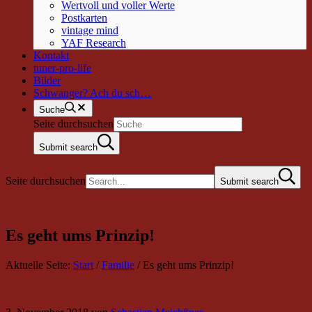
Wertvoll und voller Werte
Postkarten
vintage mind
YAF Research
Kontakt
tuner-pro-life
Bilder
Schwanger? Ach du sch…
Suche
Seite durchsuchen
Submit search
Seite durchsuchen
Submit search
Es geht ums Prinzip!
Aktuelle Seite:
Start
/
Familie
/
Es geht ums Prinzip!