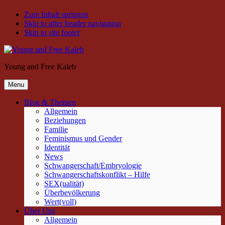
Zum Inhalt springen
Skip to after header navigation
Skip to site footer
Young and Free Kaleb
Menu
Blog & Themen
Allgemein
Beziehungen
Familie
Feminismus und Gender
Identität
News
Schwangerschaft/Embryologie
Schwangerschaftskonflikt – Hilfe
SEX(ualität)
Überbevölkerung
Wert(voll)
Über Uns
Allgemein