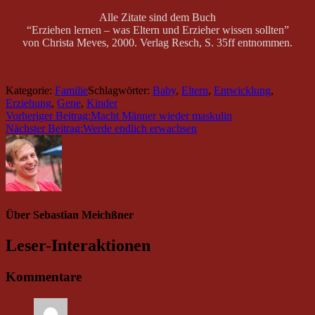
Alle Zitate sind dem Buch
“Erziehen lernen – was Eltern und Erzieher wissen sollten”
von Christa Meves, 2000. Verlag Resch, S. 35ff entnommen.
Kategorie:
Familie
Schlagwörter:
Baby
,
Eltern
,
Entwicklung
,
Erziehung
,
Gene
,
Kinder
Vorheriger Beitrag:
Macht Männer wieder maskulin
Nächster Beitrag:
Werde endlich erwachsen
Über
Sebastian Meichßner
Leser-Interaktionen
Kommentare