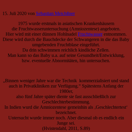
15. Juli 2020
von
Sebastian Meichßner
1975 wurde erstmals in asiatischen Krankenhäusern
die Fruchtwasseruntersuchung (Amniozentese) angeboten.
Hier wird mit einer dünnen Hohlnadel
Fruchtwasser
entnommen.
Diese wird durch die Bauchdecke der Schwangeren in die das Baby
umgebenden Fruchtblase eingeführt.
Da drin schwimmen reichlich kindliche Zellen.
Man kann so das Baby u.a. auf seine Gesundheit/Entwicklung,
bzw. eventuelle Abnormitäten, hin untersuchen.
„Binnen weniger Jahre war die Technik kommerzialisiert und stand
auch in Privatkliniken zur Verfügung.“ Spätestens Anfang der
1980er,
also fünf Jahre später diente sie fast ausschließlich zur
Geschlechterbestimmung.
In Indien wurd die Amniozentese gemeinhin als ‚Geschlechtertest‘
bezeichnet.
Untersucht wurde immer noch. Aber diesmal ob es endlich ein
Junge sei.
(Hvistendahl, 2011, S.89)