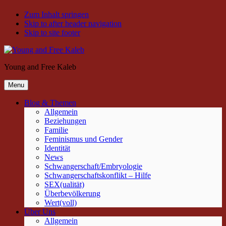
Zum Inhalt springen
Skip to after header navigation
Skip to site footer
Young and Free Kaleb
Menu
Blog & Themen
Allgemein
Beziehungen
Familie
Feminismus und Gender
Identität
News
Schwangerschaft/Embryologie
Schwangerschaftskonflikt – Hilfe
SEX(ualität)
Überbevölkerung
Wert(voll)
Über Uns
Allgemein