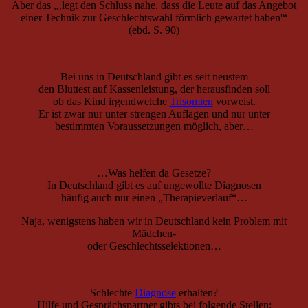
Aber das „‚legt den Schluss nahe, dass die Leute auf das Angebot
einer Technik zur Geschlechtswahl förmlich gewartet haben'“
(ebd. S. 90)
Bei uns in Deutschland gibt es seit neustem
den Bluttest auf Kassenleistung, der herausfinden soll
ob das Kind irgendwelche
Trisomien
vorweist.
Er ist zwar nur unter strengen Auflagen und nur unter
bestimmten Voraussetzungen möglich, aber…
…Was helfen da Gesetze?
In Deutschland gibt es auf ungewollte Diagnosen
häufig auch nur einen „Therapieverlauf“…
Naja, wenigstens haben wir in Deutschland kein Problem mit
Mädchen-
oder Geschlechtsselektionen…
Schlechte
Diagnose
erhalten?
Hilfe und Gesprächspartner gibts bei folgende Stellen: