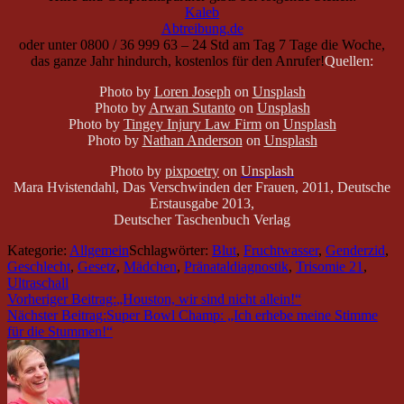
Kaleb
Abtreibung.de
oder unter
0800 / 36 999 63 – 24 Std am Tag 7 Tage die Woche,
das ganze Jahr hindurch, kostenlos für den Anrufer!
Quellen:
Photo by
Loren Joseph
on
Unsplash
Photo by
Arw
an Sutanto
on
Unsplash
Photo by
Tingey Injury Law Firm
on
Unsplash
Photo by
Nathan Anderson
on
Unsplash
Photo by
pixpoetry
on
Unsplash
Mara Hvistendahl, Das Verschwinden der Frauen, 2011, Deutsche
Erstausgabe 2013,
Deutscher Taschenbuch Verlag
Kategorie:
Allgemein
Schlagwörter:
Blut
,
Fruchtwasser
,
Genderzid
,
Geschlecht
,
Gesetz
,
Mädchen
,
Pränataldiagnostik
,
Trisomie 21
,
Ultraschall
Vorheriger Beitrag:
„Houston, wir sind nicht allein!“
Nächster Beitrag:
Super Bowl Champ: „Ich erhebe meine Stimme
für die Stummen!“