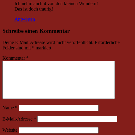
Ich nehm auch 4 von den kleinen Wundern!
Das ist doch traurig!
Antworten
Schreibe einen Kommentar
Deine E-Mail-Adresse wird nicht veröffentlicht.
Erforderliche
Felder sind mit
*
markiert
Kommentar
*
Name
*
E-Mail-Adresse
*
Website