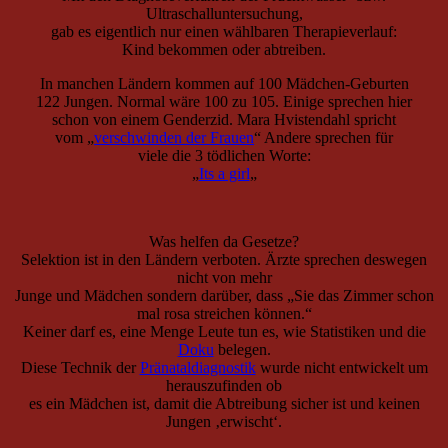
Ultraschalluntersuchung,
gab es eigentlich nur einen wählbaren Therapieverlauf:
Kind bekommen oder abtreiben.
In manchen Ländern kommen auf 100 Mädchen-Geburten
122 Jungen. Normal wäre 100 zu 105. Einige sprechen hier
schon von einem Genderzid. Mara Hvistendahl spricht
vom „
verschwinden der Frauen
“ Andere sprechen für
viele die 3 tödlichen Worte:
„
Its a girl
„
Was helfen da Gesetze?
Selektion ist in den Ländern verboten. Ärzte sprechen deswegen
nicht von mehr
Junge und Mädchen sondern darüber, dass „Sie das Zimmer schon
mal rosa streichen können.“
Keiner darf es, eine Menge Leute tun es, wie Statistiken und die
Doku
belegen.
Diese Technik der
Pränataldiagnostik
wurde nicht entwickelt um
herauszufinden ob
es ein Mädchen ist, damit die Abtreibung sicher ist und keinen
Jungen ‚erwischt‘.