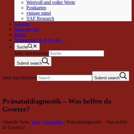
Wertvoll und voller Werte
Postkarten
vintage mind
YAF Research
Kontakt
tuner-pro-life
Bilder
Schwanger? Ach du sch…
Suche
Seite durchsuchen
Submit search
Seite durchsuchen
Submit search
Pränataldiagnostik – Was helfen da
Gesetze?
Aktuelle Seite:
Start
/
Allgemein
/
Pränataldiagnostik – Was helfen
da Gesetze?