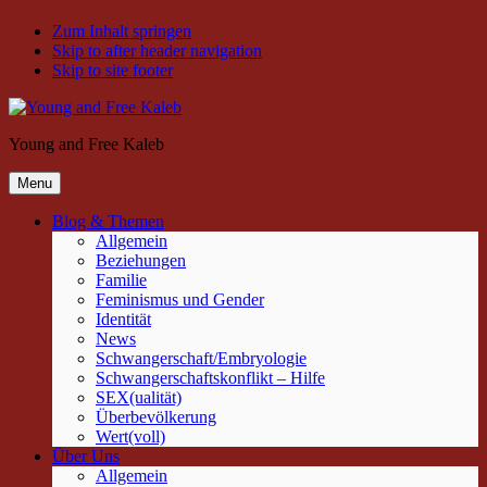
Zum Inhalt springen
Skip to after header navigation
Skip to site footer
Young and Free Kaleb
Menu
Blog & Themen
Allgemein
Beziehungen
Familie
Feminismus und Gender
Identität
News
Schwangerschaft/Embryologie
Schwangerschaftskonflikt – Hilfe
SEX(ualität)
Überbevölkerung
Wert(voll)
Über Uns
Allgemein