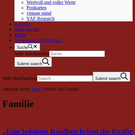
Wertvoll und voller Werte
Postkarten
vintage mind
YAF Research
Kontakt
tuner-pro-life
Bilder
Schwanger? Ach du sch…
Suche
Seite durchsuchen
Submit search
Seite durchsuchen
Submit search
Aktuelle Seite:
Start
/
Archiv für Familie
Familie
„Eine behütete Kindheit bringt die Kräfte