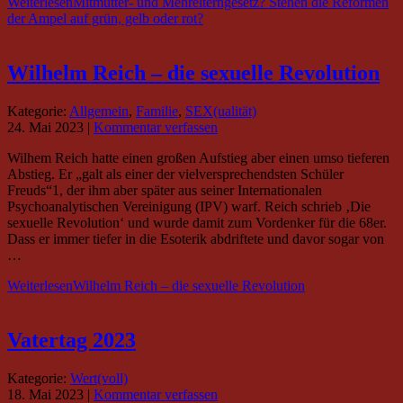
Weiterlesen
Mitmutter- und Mehrelterngesetz? Stehen die Reformen
der Ampel auf grün, gelb oder rot?
Wilhelm Reich – die sexuelle Revolution
Kategorie:
Allgemein
,
Familie
,
SEX(ualität)
24. Mai 2023
|
Kommentar verfassen
Wilhem Reich hatte einen großen Aufstieg aber einen umso tieferen
Abstieg. Er „galt als einer der vielversprechendsten Schüler
Freuds“1, der ihm aber später aus seiner Internationalen
Psychoanalytischen Vereinigung (IPV) warf. Reich schrieb ‚Die
sexuelle Revolution‘ und wurde damit zum Vordenker für die 68er.
Dass er immer tiefer in die Esoterik abdriftete und davor sogar von
…
Weiterlesen
Wilhelm Reich – die sexuelle Revolution
Vatertag 2023
Kategorie:
Wert(voll)
18. Mai 2023
|
Kommentar verfassen