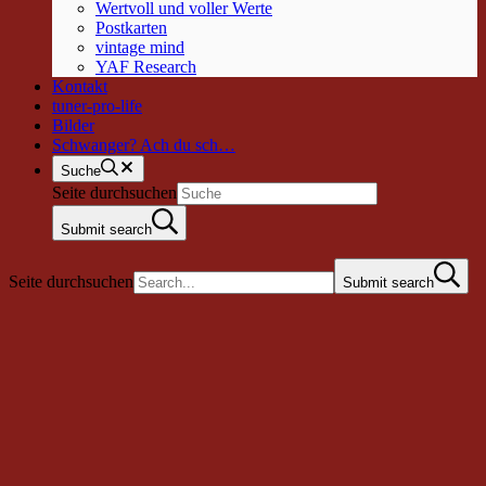
Wertvoll und voller Werte
Postkarten
vintage mind
YAF Research
Kontakt
tuner-pro-life
Bilder
Schwanger? Ach du sch…
Suche
Seite durchsuchen
Submit search
Seite durchsuchen
Submit search
„Für die allermeisten Menschen ändert
sich nichts“…?
Aktuelle Seite:
Start
/
News
/
„Für die allermeisten Menschen ändert
sich nichts“…?