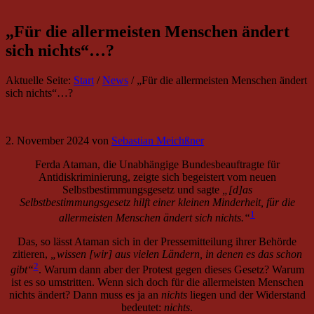
2. November 2024
von
Sebastian Meichßner
Ferda Ataman, die Unabhängige Bundesbeauftragte für
Antidiskriminierung, zeigte sich begeistert vom neuen
Selbstbestimmungsgesetz und sagte
„[d]as
Selbstbestimmungsgesetz hilft einer kleinen Minderheit, für die
1
allermeisten Menschen ändert sich nichts.“
Das, so lässt Ataman sich in der Pressemitteilung ihrer Behörde
zitieren,
„wissen [wir] aus vielen Ländern, in denen es das schon
2
gibt“
. Warum dann aber der Protest gegen dieses Gesetz? Warum
ist es so umstritten. Wenn sich doch für die allermeisten Menschen
nichts ändert? Dann muss es ja an
nichts
liegen und der Widerstand
bedeutet:
nichts
.
Nichts
bedeutet es für Eltern, wenn sie nun eine Gefahr für das
Wohl ihres Kindes darstellen, sollten sie Transgender bedenklich
3
finden.
Es ist
nichts
, dass die einzelnen Familienmitglieder isoliert
4
und zur Brausetablette
im Wasser werden. Für die Mit-Menschen
der jeweiligen Person soll es
nichts
bedeuten, dass sie eine Straftat
5
begehen, sollten sie den ‚alten‘ Namen verwenden.
Auch das
vorgeschriebene Menschenbild, das nun per Gesetz etabliert und