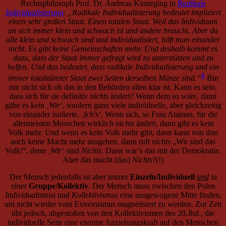
mir nicht sich ob das in den Behörden allen klar ist. Kann es sein,
dass sich für sie definitiv
nichts
ändert? Wenn dem so wäre, dann
gäbe es kein
‚Wir‘
, sondern ganz viele individuelle, aber gleichzeitig
von einander isolierte,
‚Ich’s‘
. Wenn sich, so Frau Ataman, für die
allermeisten Menschen wirklich
nichts
ändert, dann gibt es kein
Volk mehr. Und wenn es kein Volk mehr gibt, dann kann von ihm
auch keine Macht mehr ausgehen, dann ruft
nichts
„Wir sind das
Volk!“, denn
‚Wir‘
sind
Nichts
. Dann war’s das mit der Demokratie.
Aber das macht (das)
Nichts
?(!)
Der Mensch jedenfalls ist aber immer
Einzeln/Individuell
und
in
einer
Gruppe/Kollektiv
. Der Mensch muss zwischen den Polen
Individualismus
und
Kollektivismus
eine ausgewogene Mitte finden,
um nicht wieder vom Extremismus magnetisiert zu werden. Zur Zeit
übt jedoch, abgestoßen von den Kollektivismen des 20.Jhd., die
individuelle Seite eine enorme Anziehungskraft auf den Menschen
aus. Anhand unsere Erde wird uns gezeigt, dass das Leben an den
jeweiligen Polen nahezu unmöglich ist. Die Geschichte wiederum
hat die Gefahren einer halbseitigen Betrachtung des Menschen
9
aufgezeigt.
Wir jedenfalls plädieren dafür den Menschen ganz zu
sehen. Wir machen keine halben Sachen. Einer für Alle und Alle für
Einen, versteht sich.
Wem
nichts
jetzt noch mehr interessiert, dem empfehlen wir
Also