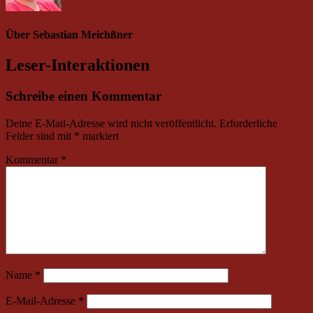
Deine E-Mail-Adresse wird nicht veröffentlicht.
Erforderliche
Felder sind mit
*
markiert
Kommentar
*
Name
*
E-Mail-Adresse
*
Website
Urheberrecht
© 2014–2026 Y.A.F. Young and Free Kaleb
·
▣
Impressum
·
Datenschutzerklärung
·