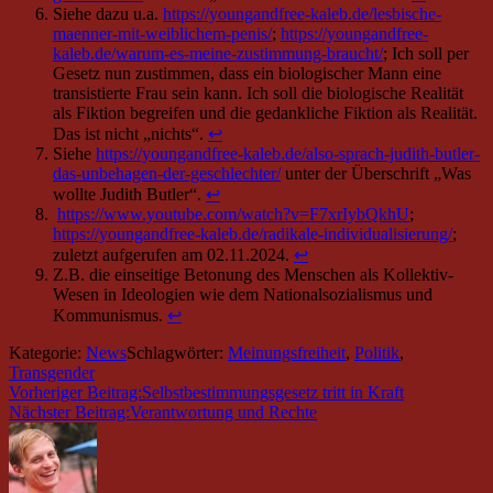
das-unbehagen-der-geschlechter/
unter der Überschrift „Was
wollte Judith Butler“.
↩︎
https://www.youtube.com/watch?v=F7xrIybQkhU
;
https://youngandfree-kaleb.de/radikale-individualisierung/
;
zuletzt aufgerufen am 02.11.2024.
↩︎
Z.B. die einseitige Betonung des Menschen als Kollektiv-
Wesen in Ideologien wie dem Nationalsozialismus und
Kommunismus.
↩︎
Kategorie:
News
Schlagwörter:
Meinungsfreiheit
,
Politik
,
Transgender
Vorheriger Beitrag:
Selbstbestimmungsgesetz tritt in Kraft
Nächster Beitrag:
Verantwortung und Rechte
Über
Sebastian Meichßner
Leser-Interaktionen
Schreibe einen Kommentar