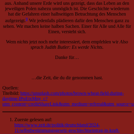
sprach Judith Butler: Es werde Nichts
.
Danke für…
…die Zeit, die du dir genommen hast.
Quellen:
Titelbild:
https://unsplash.com/photos/brown-wheat-field-during-
daytime-IPuEtxMny_c?
utm_content=creditShareLink&utm_medium=referral&utm_source=u
Zuerste gelesen auf:
https://www.zeit.de/politik/deutschland/2024-
11/selbstbestimmungsgesetz-geschlechtseintrag-in-kraft-
getreten-kritik
, zuletzt aufgerufen am 02.11.2024; die Aussage
gibt es aber schon seit dem 12.04.2024 als offizielle
Pressemitteilung der Antidiskriminierungsstelle des Bundes:
https://www.antidiskriminierungsstelle.de/SharedDocs/pres
zuletzt aufgerufen am. 02.11.2024.
↩︎
Ataman: Selbstbestimmungsgesetz „großer gesellschaftlicher
Fortschritt“,
https://www.antidiskriminierungsstelle.de/SharedDocs/pres
zuletzt aufgerufen am 02.11.2024.
↩︎