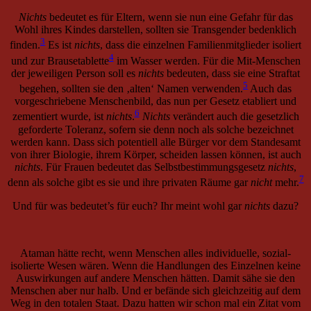
6
zementiert wurde, ist
nichts
.
Nichts
verändert auch die gesetzlich
geforderte Toleranz, sofern sie denn noch als solche bezeichnet
werden kann. Dass sich potentiell alle Bürger vor dem Standesamt
von ihrer Biologie, ihrem Körper, scheiden lassen können, ist auch
nichts
. Für Frauen bedeutet das Selbstbestimmungsgesetz
nichts
,
7
denn als solche gibt es sie und ihre privaten Räume gar
nicht
mehr.
Und für was bedeutet’s für euch? Ihr meint wohl gar
nichts
dazu?
Ataman hätte recht, wenn Menschen alles individuelle, sozial-
isolierte Wesen wären. Wenn die Handlungen des Einzelnen keine
Auswirkungen auf andere Menschen hätten. Damit sähe sie den
Menschen aber nur halb. Und er befände sich gleichzeitig auf dem
Weg in den totalen Staat. Dazu hatten wir schon mal ein Zitat vom
Rechtsphilosoph Prof. Dr. Andreas Kinneging in
Radikale
Individualisierung
:
„Radikale Individualisierung bedeutet impliziert
einen sehr großen Staat. Einen totalen Staat. Weil das Individuum
an sich immer klein und schwach ist und andere braucht. Aber da
alle klein und schwach sind und individualisiert, hilft man einander
nicht. Es gibt keine Gemeinschaften mehr. Und deshalb kommt es
dazu, dass der Staat immer gefragt wird zu unterstützen und zu
helfen. Und das bedeutet, dass radikale Individualisierung und ein
8
immer totalitärerer Staat zwei Seiten derselben Münze sind.“
Bin