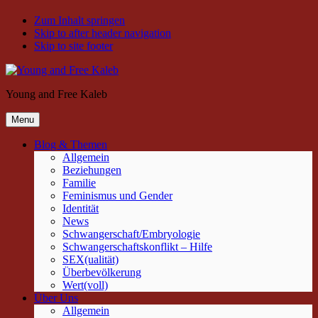
Zum Inhalt springen
Skip to after header navigation
Skip to site footer
Young and Free Kaleb
Menu
Blog & Themen
Allgemein
Beziehungen
Familie
Feminismus und Gender
Identität
News
Schwangerschaft/Embryologie
Schwangerschaftskonflikt – Hilfe
SEX(ualität)
Überbevölkerung
Wert(voll)
Über Uns
Allgemein