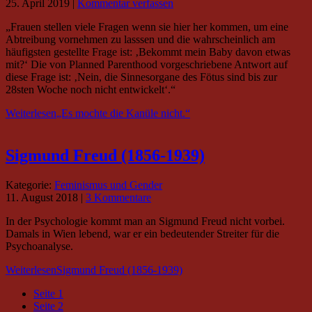
25. April 2019
|
Kommentar verfassen
„Frauen stellen viele Fragen wenn sie hier her kommen, um eine
Abtreibung vornehmen zu lasssen und die wahrscheinlich am
häufigsten gestellte Frage ist: ‚Bekommt mein Baby davon etwas
mit?‘ Die von Planned Parenthood vorgeschriebene Antwort auf
diese Frage ist: ‚Nein, die Sinnesorgane des Fötus sind bis zur
28sten Woche noch nicht entwickelt‘.“
Weiterlesen
„Es mochte die Kanüle nicht.“
Sigmund Freud (1856-1939)
Kategorie:
Feminismus und Gender
11. August 2018
|
3 Kommentare
In der Psychologie kommt man an Sigmund Freud nicht vorbei.
Damals in Wien lebend, war er ein bedeutender Streiter für die
Psychoanalyse.
Weiterlesen
Sigmund Freud (1856-1939)
Seite
1
Seite
2