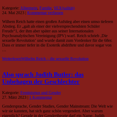
Kategorie:
Allgemein
,
Familie
,
SEX(ualität)
24. Mai 2023
|
Kommentar verfassen
Wilhem Reich hatte einen großen Aufstieg aber einen umso tieferen
Abstieg. Er „galt als einer der vielversprechendsten Schüler
Freuds“1, der ihm aber später aus seiner Internationalen
Psychoanalytischen Vereinigung (IPV) warf. Reich schrieb ‚Die
sexuelle Revolution‘ und wurde damit zum Vordenker für die 68er.
Dass er immer tiefer in die Esoterik abdriftete und davor sogar von
…
Weiterlesen
Wilhelm Reich – die sexuelle Revolution
Also sprach Judith Butler: das
Unbehagen der Geschlechter
Kategorie:
Feminismus und Gender
27. März 2023
|
1 Kommentar
Gendersprache, Gender Studies, Gender Mainstream: Die Welt wie
wir sie kannten, hat sich ganz schön vergendert. Aber warum
eigentlich? Gerade in der Gendertheorie darf ein Name, Judith