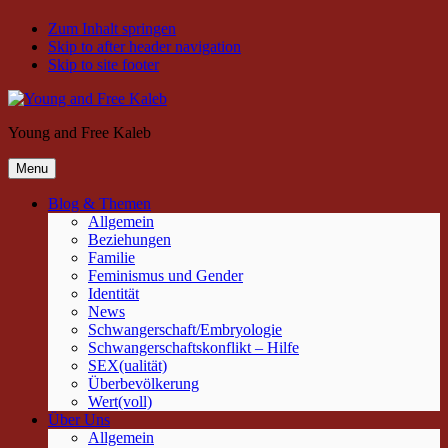
Zum Inhalt springen
Skip to after header navigation
Skip to site footer
Young and Free Kaleb
Menu
Blog & Themen
Allgemein
Beziehungen
Familie
Feminismus und Gender
Identität
News
Schwangerschaft/Embryologie
Schwangerschaftskonflikt – Hilfe
SEX(ualität)
Überbevölkerung
Wert(voll)
Über Uns
Allgemein