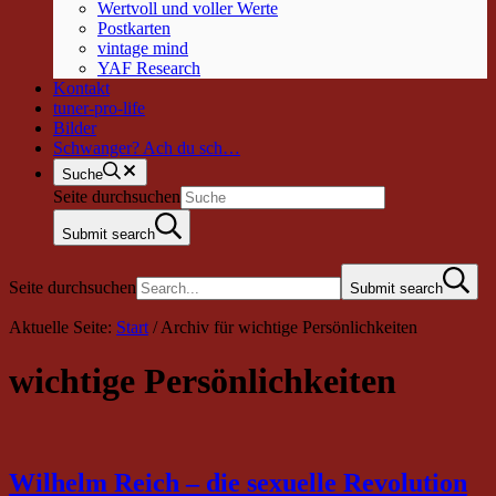
Wertvoll und voller Werte
Postkarten
vintage mind
YAF Research
Kontakt
tuner-pro-life
Bilder
Schwanger? Ach du sch…
Suche
Seite durchsuchen
Submit search
Seite durchsuchen
Submit search
Aktuelle Seite:
Start
/
Archiv für wichtige Persönlichkeiten
wichtige Persönlichkeiten
Wilhelm Reich – die sexuelle Revolution